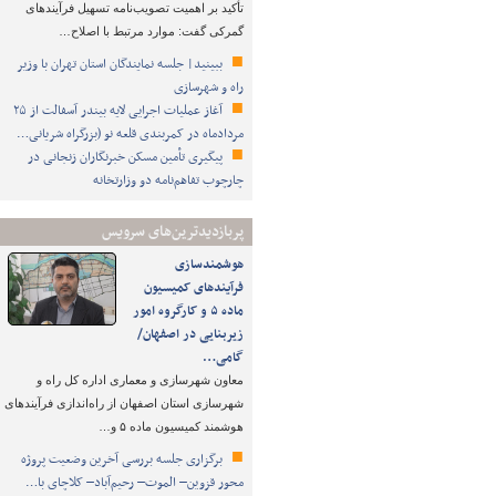
تأکید بر اهمیت تصویب‌نامه تسهیل فرآیندهای
گمرکی گفت: موارد مرتبط با اصلاح…
ببینید| جلسه نمایندگان استان تهران با وزیر
راه و شهرسازی
آغاز عملیات اجرایی لایه بیندر آسفالت از ۲۵
مردادماه در کمربندی قلعه نو (بزرگراه شریانی…
پیگیری تأمین مسکن خبرنگاران زنجانی در
چارچوب تفاهم‌نامه دو وزارتخانه
پربازدیدترین‌های سرویس
هوشمندسازی
فرآیندهای کمیسیون
ماده ۵ و کارگروه امور
زیربنایی در اصفهان/
گامی…
معاون شهرسازی و معماری اداره کل راه و
شهرسازی استان اصفهان از راه‌اندازی فرآیندهای
هوشمند کمیسیون ماده ۵ و…
برگزاری جلسه بررسی آخرین وضعیت پروژه
محور قزوین– الموت– رحیم‌آباد– کلاچای با…