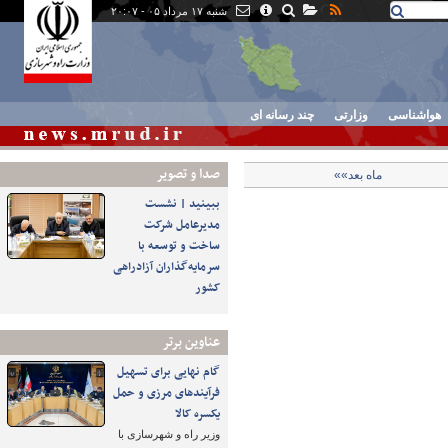
شنبه ۱۷ مرداد ۰۵ - ۲۰:۰۷
هواشناسی
وزارتی
چند رسانه ای
صدا و تصوير
ماه بعد»»
ببینید | نشست
مدیرعامل شرکت
ساخت و توسعه با
سرمایه‌گذاران آزادراهی
کشور
عناوین برتر
گام نهایی برای تسهیل
فرآیندهای مرزی و حمل
یکسره کالا
وزیر راه و شهرسازی با