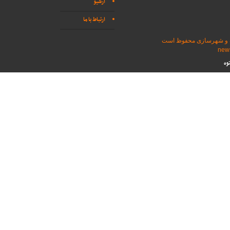
آرشیو
ارتباط با ما
اه و شهرسازی محفوظ است
وه