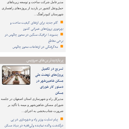
مدیرعامل شرکت ساخت و توسعه زیربناهای
حمل‌ونقل کشور در بازدید از پروژه‌های راهسازی
شهرستان کبودرآهنگ…
گام جدید برای ارتقای کیفیت ساخت و
بهره‌وری پروژه‌های عمرانی کشور
بشنوید| ترافیک سنگین در محور چالوس در
برخی مقاطع
مه‌گرفتگی در ارتفاعات محور چالوس
پربازدیدترین‌های سرویس
تسریع در تکمیل
پروژه‌های نهضت ملی
مسکن شاهین‌شهر در
دستور کار شورای
مسکن
مدیرکل راه و شهرسازی استان اصفهان در جلسه
شورای مسکن شاهین‌شهر و میمه با تأکید بر
ضرورت شتاب‌بخشی به اجرای…
پیام تسلیت وزیر راه و شهرسازی در پی
درگذشت والده نماینده ولی‌فقیه در بنیاد مسکن