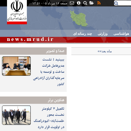
جمعه ۱۶ مرداد ۰۵ - ۱۴:۵۱
هواشناسی
وزارتی
چند رسانه ای
صدا و تصوير
ماه بعد»»
ببینید | نشست
مدیرعامل شرکت
ساخت و توسعه با
سرمایه‌گذاران آزادراهی
کشور
عناوین برتر
تکمیل ۳ کیلومتر
نخست محور
خلعت‌آباد–کبودرآهنگ
در اولویت قرار دارد