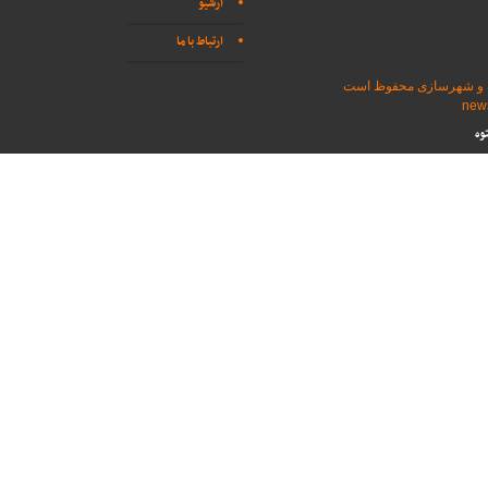
آرشیو
ارتباط با ما
اه و شهرسازی محفوظ است
وه