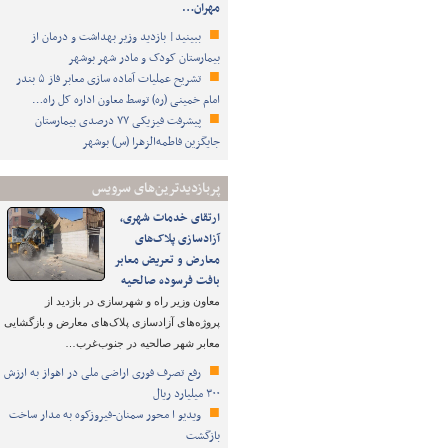
مهران…
ببینید| بازدید وزیر بهداشت و درمان از
بیمارستان کودک و مادر شهر بوشهر
تشریح عملیات آماده سازی معابر فاز ۵ بندر
امام خمینی (ره) توسط معاون اداره کل راه…
پیشرفت فیزیکی ۷۷ درصدی بیمارستان
جایگزین فاطمه‌الزهرا (س) بوشهر
پربازدیدترین‌های سرویس
ارتقای خدمات شهری،
آزادسازی پلاک‌های
معارض و تعریض معابر
بافت فرسوده صالحیه
معاون وزیر راه و شهرسازی در بازدید از
پروژه‌های آزادسازی پلاک‌های معارض و بازگشایی
معابر شهر صالحیه در جنوب‌غرب…
رفع تصرف فوری اراضی ملی در اهواز به ارزش
۳۰۰ میلیارد ریال
ویدیو ا محور سمنان-فیروزکوه به مدار ساخت
بازگشت