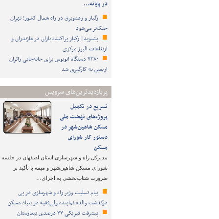
در پایانه…
رگبار و رعدوبرق در راه شمال کشور؛ تهران
خنک‌تر می‌شود
بشنوید| رگبار پراکنده باران در مازندران و
ارتفاعات البرز مرکزی
۷۳۸۰ دستگاه اتوبوس برای جابه‌جایی زائران
اربعین به‌ کارگیری شد
پربازدیدترین‌های سرویس
تسریع در تکمیل
پروژه‌های نهضت ملی
مسکن شاهین‌شهر در
دستور کار شورای
مسکن
مدیرکل راه و شهرسازی استان اصفهان در جلسه
شورای مسکن شاهین‌شهر و میمه با تأکید بر
ضرورت شتاب‌بخشی به اجرای…
پیام تسلیت وزیر راه و شهرسازی در پی
درگذشت والده نماینده ولی‌فقیه در بنیاد مسکن
پیشرفت فیزیکی ۷۷ درصدی بیمارستان