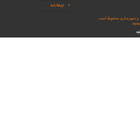
ارتباط با ما
اه و شهرسازی محفوظ است
وه