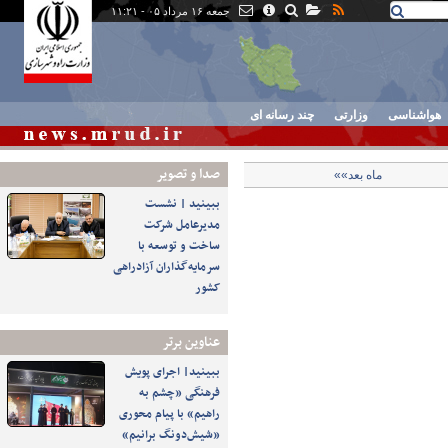
جمعه ۱۶ مرداد ۰۵ - ۱۱:۲۱
هواشناسی
وزارتی
چند رسانه ای
صدا و تصوير
ماه بعد»»
ببینید | نشست
مدیرعامل شرکت
ساخت و توسعه با
سرمایه‌گذاران آزادراهی
کشور
عناوین برتر
ببینید| اجرای پویش
فرهنگی «چشم به
راهیم» با پیام محوری
«شیش‌دونگ برانیم»