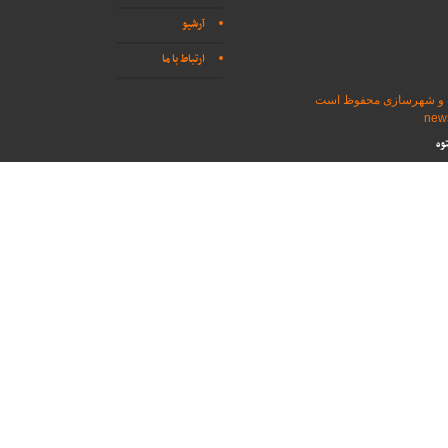
آرشیو
ارتباط با ما
اه و شهرسازی محفوظ است
وه