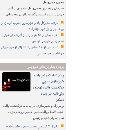
معاون حمل‌ونقل
سازمان راهداری وحمل‌ونقل جاده‌ای از آغاز
فروش بلیت رفت و برگشت زائران دهه پایانی…
بازدید مدیرکل راه و شهرسازی جنوب کرمان از
روند اجرای پل دوم بهادرآباد
اعزام بیش از ۲۵ هزار زائر از آذربایجان شرقی
به مرزهای خروجی اربعین
ثبت بیش از ۲.۸ میلیون تردد زائر از مرز مهران
در ایام اربعین حسینی
پربازدیدترین‌های سرویس
پیام تسلیت وزیر راه و
شهرسازی در پی
درگذشت والده نماینده
ولی‌فقیه در بنیاد
مسکن
وزیر راه و شهرسازی، در پیامی، درگذشت والده
حجت‌الاسلام‌والمسلمین حسین روحانی‌نژاد،
نماینده ولی‌فقیه و رئیس…
تکمیل ۳ کیلومتر نخست محور خلعت‌آباد–