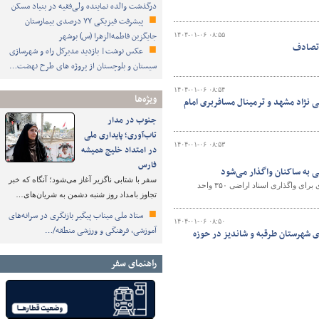
درگذشت والده نماینده ولی‌فقیه در بنیاد مسکن
پیشرفت فیزیکی ۷۷ درصدی بیمارستان
جایگزین فاطمه‌الزهرا (س) بوشهر
۱۴۰۴-۰۱-۰۶ ۰۸:۵۵
 تصادف
عکس نوشت| بازدید مدیرکل راه و شهرسازی
سیستان و بلوچستان از پروژه های طرح نهضت…
۱۴۰۴-۰۱-۰۶ ۰۸:۵۴
ویژه‌ها
 نژاد مشهد و ترمینال مسافربری امام
جنوب در مدار
تاب‌آوری؛ پایداری ملی
۱۴۰۴-۰۱-۰۶ ۰۸:۵۳
در امتداد خلیج همیشه
فارس
سفر با شتابی ناگزیر آغاز می‌شود؛ آنگاه که خبر
مدیرعامل سازمان ملی زمین و مسکن از تصمیم آن سازمان و دستور وزیر راه و شهرسازی برای واگذاری اسناد اراضی ۳۵۰ واحد
تجاوز بامداد روز شنبه دشمن به شریان‌های…
ستاد ملی میناب پیگیر بازنگری در سرانه‌های
۱۴۰۴-۰۱-۰۶ ۰۸:۵۰
آموزشی، فرهنگی و ورزشی منطقه/…
زی شهرستان طرقبه و شاندیز در حوزه
راهنمای سفر