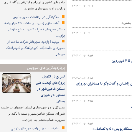
جاده‌های کشور را از رادیو اینترنتی پایگاه خبری
۱۴۰۴-۰۱-۰۶ ۰۹:۰۱
وزارت راه و شهرسازی بشنوید.
مه‌گرفتگی در ارتفاعات محور چالوس
آماده سازی زمین برای ساخت ۴۵ هزار واحد
بشنوید.
مسکن محرومان / صرف ۳ همت منابع سازمان
۱۴۰۴-۰۱-۰۶ ۰۹:۰۰
برای…
ببینید| بازدید مدیرعامل شرکت ساخت از
محورهای خلعت‌آباد–کبودرآهنگ و کبودرآهنگ–
سوباشی
۱۴۰۴-۰۱-۰۶ ۰۸:۵۹
دین
پربازدیدترین‌های سرویس
تسریع در تکمیل
۱۴۰۴-۰۱-۰۶ ۰۸:۵۸
پروژه‌های نهضت ملی
 زاهدان و گفت‌وگو با مسافران نوروزی
مسکن شاهین‌شهر در
دستور کار شورای
مسکن
۱۴۰۴-۰۱-۰۶ ۰۸:۵۷
مدیرکل راه و شهرسازی استان اصفهان در جلسه
شورای مسکن شاهین‌شهر و میمه با تأکید بر
ضرورت شتاب‌بخشی به اجرای…
۱۴۰۴-۰۱-۰۶ ۰۸:۵۶
پیام تسلیت وزیر راه و شهرسازی در پی
ستگاه پویش «نه‌به‌تصادف»