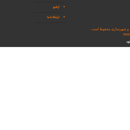
آرشیو
ارتباط با ما
اه و شهرسازی محفوظ است
وه