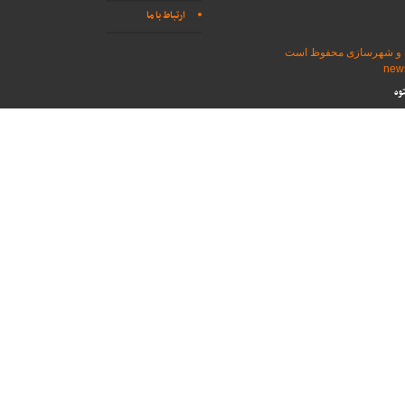
ارتباط با ما
اه و شهرسازی محفوظ است
وه