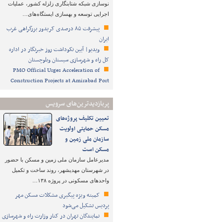
نوسازی شبکه شتابنگاری زلزله کشور، عملیات
اجرایی توسعه و بهسازی ایستگاه‌های…
پیشرفت ۸۵ درصدی کریدور بزرگراهی غرب
ایران
ویدیو| آیین نکوداشت روز خبرنگار در اداره
کل راه و شهرسازی سیستان وبلوچستان
PMO Official Urges Acceleration of
Construction Projects at Amirabad Port
پربازدیدترین‌های سرویس
تعیین تکلیف پروژه‌های
مسکن حمایتی اولویت
سازمان ملی زمین و
مسکن است
مدیرعامل سازمان ملی زمین و مسکن با حضور
در شهرستان مهدیشهر، روند ساخت و تکمیل
واحدهای مسکونی در پروژه ۱۳۸…
کمیته ویژه پیگیری مشکلات مسکن مهر
پردیس تشکیل می‌شود
نمایندگان تهران در کنار وزارت راه و شهرسازی