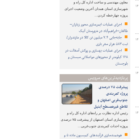
معاون مهندسی و ساخت اداره کل راه و
۱۴
شهرسازی استان همدان آخرین وضعیت اجرای
پروژه چهارخطه کردن…
اجرای عملیات ایمن‌سازی محور زیاران–
طالقان–ابراهیم‌آباد در شهرستان آبیک
جابه‌جایی ۷.۴ میلیون تن کالا در مازندران/
۱۴
ثبت ۵۸۳ هزار سفر باری
اجرای عملیات بهسازی و روکش آسفالت در
۱۶۸ کیلومتر از محورهای مواصلاتی سیستان و
بلوچستان
۱۴
پربازدیدترین‌های سرویس
پیشرفت ۷۵ درصدی
پروژه کمربندی
جنوب‌غربی اصفهان و
تقاطع غیرهمسطح آبنیل
۱۴
رئیس اداره نظارت بر راه‌های اداره کل راه و
شهرسازی استان اصفهان از پیشرفت ۷۵ درصدی
پروژه احداث کمربندی جنوب‌غربی…
هوشمندسازی فرآیندهای کمیسیون ماده ۵ و