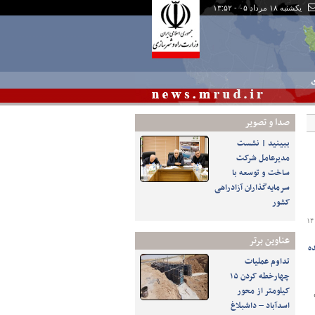
یکشنبه ۱۸ مرداد ۰۵ - ۱۳:۵۲
ی
صدا و تصوير
ببینید | نشست
مدیرعامل شرکت
ساخت و توسعه با
سرمایه‌گذاران آزادراهی
کشور
۱۴
عناوین برتر
شده
تداوم عملیات
چهارخطه کردن ۱۵
کیلومتر از محور
اسدآباد – داشبلاغ