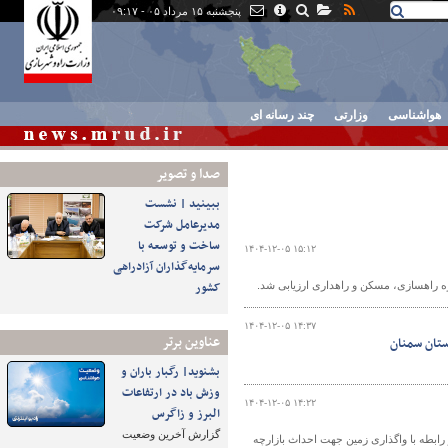
پنجشنبه ۱۵ مرداد ۰۵ - ۰۹:۱۷
هواشناسی
وزارتی
چند رسانه ای
صدا و تصوير
ببینید | نشست
مدیرعامل شرکت
ساخت و توسعه با
۱۴۰۴-۱۲-۰۵ ۱۵:۱۲
سرمایه‌گذاران آزادراهی
کشور
ه راهسازی، مسکن و راهداری ارزیابی شد.
۱۴۰۴-۱۲-۰۵ ۱۴:۳۷
عناوین برتر
ستان سمنان
بشنوید| رگبار باران و
وزش باد در ارتفاعات
۱۴۰۴-۱۲-۰۵ ۱۴:۲۲
البرز و زاگرس
گزارش آخرین وضعیت
رابطه با واگذاری زمین جهت احداث بازارچه