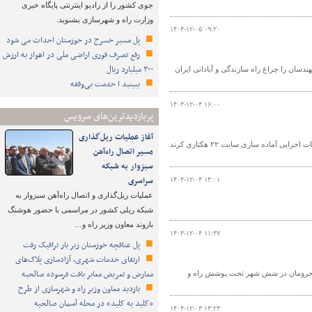
جوی کشور را از رادیو اینترنتی پایگاه خبری
وزارت راه و شهرسازی بشنوید.
۱۴۰۴-۱۲-۰۵ ۰۹:۲۰
پل مسیر خسرج در خوزستان احداث می شود
رفع تصرف فوری اراضی ملی در اهواز به ارزش
۳۰۰ میلیارد ریال
دسان را چراغ راه سازندگی و آبادانی ایران
ببینید ا خدمت بی‌وقفه
۱۴۰۴-۱۲-۰۴ ۱۶:۰۰
پربازدیدترین‌های سرویس
آغاز عملیات ریل‌گذاری
صبح امروز در جلسه کمیته فنی آماده سازی اراضی نهضت ملی مسکن استان، نقشه عملیات اجرایی آماده سازی سایت ۲۲ هکتاری کرند
مسیر اتصال راه‌آهن
سبزوار به شبکه
سراسری
۱۴۰۴-۱۲-۰۴ ۱۴:۰۱
عملیات ریل‌گذاری و اتصال راه‌آهن سبزوار به
شبکه ریلی کشور در مراسمی با حضور هوشنگ
بازوند معاون وزیر راه و…
۱۴۰۴-۱۲-۰۴ ۱۱:۳۷
پل عنافچه خوزستان زیر بار ترافیک رفت
ارتقای خدمات شهری، آزادسازی پلاک‌های
معارض و تعریض معابر بافت فرسوده صالحیه
طعه زمین برای ساخت مسکن محرومان در شش شهر تحت پوشش راه و
بازدید معاون وزیر راه و شهرسازی از طرح
«کلید به کلید» در محله آسمان صالحیه
۱۴۰۴-۱۲-۰۳ ۱۴:۲۳