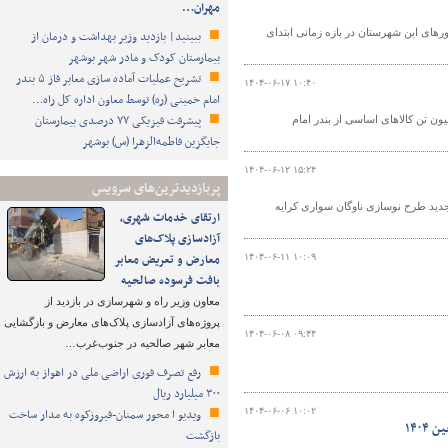
مهران…
شک از نصب ۱۱۰۰ مسیرنمای جدید در محورهای این شهرستان در بازه زمانی ابتدای
ببینید| بازدید وزیر بهداشت و درمان از
بیمارستان کودک و مادر شهر بوشهر
تشریح عملیات آماده سازی معابر فاز ۵ بندر
۱۴۰۴-۰۶-۱۷ ۱۰:۴۰
امام خمینی (ره) توسط معاون اداره کل راه…
پیشرفت فیزیکی ۷۷ درصدی بیمارستان
داری و حمل و نقل جاده ای خوزستان گفت: از ابتدای سال جاری بیش از ۷ میلیون تن کالاهای اساسی از بندر امام
جایگزین فاطمه‌الزهرا (س) بوشهر
۱۴۰۴-۰۶-۱۲ ۱۵:۲۴
پربازدیدترین‌های سرویس
 جدید طرح نوسازی ناوگان سواری کرایه
ارتقای خدمات شهری،
آزادسازی پلاک‌های
معارض و تعریض معابر
۱۴۰۴-۰۶-۱۱ ۱۰:۰۹
بافت فرسوده صالحیه
معاون وزیر راه و شهرسازی در بازدید از
پروژه‌های آزادسازی پلاک‌های معارض و بازگشایی
۱۴۰۴-۰۶-۰۸ ۰۹:۴۴
معابر شهر صالحیه در جنوب‌غرب…
رفع تصرف فوری اراضی ملی در اهواز به ارزش
۳۰۰ میلیارد ریال
۱۴۰۴-۰۶-۰۶ ۱۰:۰۲
ویدیو ا محور سمنان-فیروزکوه به مدار ساخت
۱۴۰
بازگشت