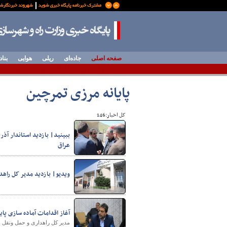
صفحه اصلی
جاده‌ای
ریلی
هوایی
بناد
پایانه مرزی تمرچین
کل اخبار:146
ببینید| بازدید استاندار آذ
عراق
ویدیو| بازدید مدیر کل راهدا
آغاز اقدامات آماده سازی پای
مدیر کل راهداری و حمل ونقل جا