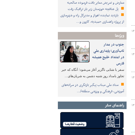
معارض و تعریض معابر بافت فرسوده صالحیه
پل عنافچه خوزستان زیر بار ترافیک رفت
بازدید نماینده اهواز و مدیرکل راه و شهرسازی
از پروژه راهسازی حمیدیه، کارون و…
۱۴
ویژه‌ها
جنوب در مدار
تاب‌آوری؛ پایداری ملی
۱۴
در امتداد خلیج همیشه
فارس
سفر با شتابی ناگزیر آغاز می‌شود؛ آنگاه که خبر
تجاوز بامداد روز شنبه دشمن به شریان‌های…
۱۴
ستاد ملی میناب پیگیر بازنگری در سرانه‌های
آموزشی، فرهنگی و ورزشی منطقه/…
راهنمای سفر
۱۴