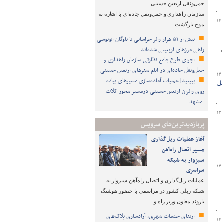
حمل‌ونقل اربعین حسینی
سازمان راهداری و حمل‌ونقل جاده‌ای با اشاره به
۱۴
موج بازگشت…
بیش از ۵۱ هزار زائر خراسانی با ناوگان اتوبوسی
راهی مرزهای اربعینی شده‌اند
گان
اجرای طرح جامع نظارتی سازمان راهداری و
حمل‌ونقل جاده‌ای در ایام سفرهای اربعین حسینی
۱۴
ببینید|عملیات آماده‌سازی مسیرهای پیاده
ل
روی زائران اربعین حسینی درمسیر محور کلات
-مشهد
۱۴
پربازدیدترین‌های سرویس
آغاز عملیات ریل‌گذاری
ستان طی ۱۱
مسیر اتصال راه‌آهن
سبزوار به شبکه
۱۴
سراسری
عملیات ریل‌گذاری و اتصال راه‌آهن سبزوار به
شبکه ریلی کشور در مراسمی با حضور هوشنگ
بازوند معاون وزیر راه و…
ارتقای خدمات شهری، آزادسازی پلاک‌های
۱۴