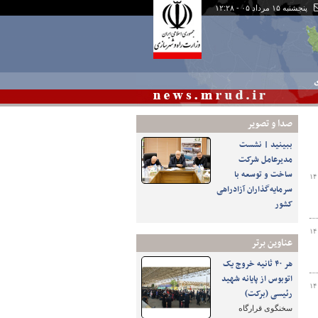
پنجشنبه ۱۵ مرداد ۰۵ - ۱۲:۲۸
ی
صدا و تصوير
ببینید | نشست
مدیرعامل شرکت
ساخت و توسعه با
۱۴
سرمایه‌گذاران آزادراهی
کشور
۱۴
عناوین برتر
هر ۴۰ ثانیه خروج یک
اتوبوس از پایانه شهید
۱۴
رئیسی (برکت)
سخنگوی قرارگاه