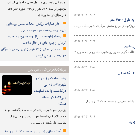
مدیرکل راهداری و حمل‌ونقل جاده‌ای استان
بوشهر از ثبت ۵۶۶ هزار و ۷۹۸ مورد سرعت
۱۴۰۵-۰۳-۲۶ ۰۹:۰۹
غیرمجاز در محورهای…
۲۵۰۰ متر
آغاز عملیات روکش آسفالت محور روستایی
یروزکوه از توابع بخش مرکزی شهرستان تربت
یارود–رجایی‌دشت در الموت غربی
ویدئو|بازدید مدیرکل راه وشهرسازی جنوب
۱۴۰۵-۰۳-۲۶ ۰۸:۳۳
کرمان از پروژ های در حال ساخت
ن رضوی
جابجایی بیش از ۱۴ هزار زائران اربعین با ناوگان
رئیس اداره راهداری و حمل‌ونقل جاده‌ای شهرستان کلات از آغاز عملیات اجرایی پروژه آسفالت گرم محور روستایی بابافرجی به طول ۴
حمل‌ونقل عمومی لرستان
۱۴۰۵-۰۳-۲۵ ۱۳:۵۲
پربازدیدترین‌های سرویس
زی دوغارون
پیام تسلیت وزیر راه و
شهرسازی در پی
درگذشت والده نماینده
۱۴۰۵-۰۳-۲۳ ۱۶:۵۲
ولی‌فقیه در بنیاد
رئیس اداره راهداری و حمل‌ونقل جاده‌ای شهرستان فیروزه در خراسان رضوی از اجرای عملیات تیغ‌زنی و تسطیح ۲۰ کیلومتر از
مسکن
وزیر راه و شهرسازی، در پیامی، درگذشت والده
حجت‌الاسلام‌والمسلمین حسین روحانی‌نژاد،
۱۴۰۵-۰۳-۲۳ ۰۹:۱۶
اره
نماینده ولی‌فقیه و رئیس…
آماده سازی زمین برای ساخت ۴۵ هزار واحد