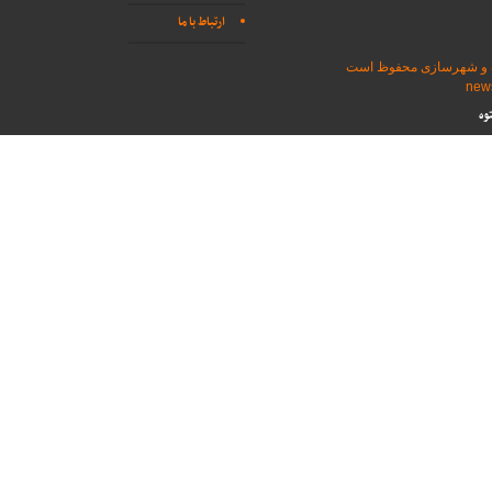
ارتباط با ما
اه و شهرسازی محفوظ است
وه