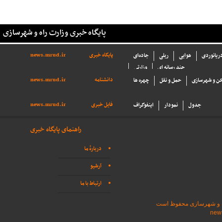
پایگاه خبری وزارت راه و شهرسازی
پایگاه خبری
news.mrud.ir
دریانوردی
هوایی
ریلی
جاده‌ای
چند رسانه ای
وزارتی
دانشنامه
news.mrud.ir
ن و شهرسازی
حمل و نقل
چهره ها
فایل خبری
news.mrud.ir
جدول
نمودار
اینفوگراف
راهنمای پایگاه خبری
دربارهٔ ما
آرشیو
ارتباط با ما
اه و شهرسازی محفوظ است