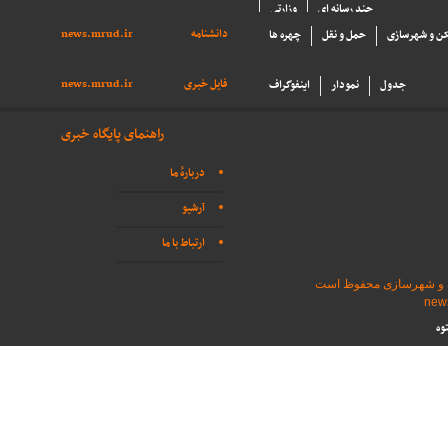
چند رسانه ای
وزارتی
دانشنامه
news.mrud.ir
ن و شهرسازی
حمل و نقل
چهره ها
فایل خبری
news.mrud.ir
جدول
نمودار
اینفوگراف
راهنمای پایگاه خبری
دربارهٔ ما
آرشیو
ارتباط با ما
اه و شهرسازی محفوظ است
وه