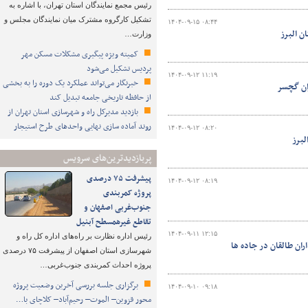
رئیس مجمع نمایندگان استان تهران، با اشاره به
تشکیل کارگروه مشترک میان نمایندگان مجلس و
۱۴۰۴-۰۹-۱۵ ۰۸:۴۴
ن البرز
وزارت…
کمیته ویژه پیگیری مشکلات مسکن مهر
پردیس تشکیل می‌شود
۱۴۰۴-۰۹-۱۲ ۱۱:۱۹
خبرنگار می‌تواند عملکرد یک دوره را به بخشی
ان گچسر
از حافظه تاریخی جامعه تبدیل کند
بازدید مدیرکل راه و شهرسازی استان تهران از
روند آماده سازی نهایی واحدهای طرح استیجار
۱۴۰۴-۰۹-۱۲ ۰۸:۲۰
لبرز
پربازدیدترین‌های سرویس
پیشرفت ۷۵ درصدی
۱۴۰۴-۰۹-۱۲ ۰۸:۱۹
پروژه کمربندی
جنوب‌غربی اصفهان و
تقاطع غیرهمسطح آبنیل
۱۴۰۴-۰۹-۱۱ ۱۲:۱۵
رئیس اداره نظارت بر راه‌های اداره کل راه و
ان طالقان در جاده ها
شهرسازی استان اصفهان از پیشرفت ۷۵ درصدی
پروژه احداث کمربندی جنوب‌غربی…
برگزاری جلسه بررسی آخرین وضعیت پروژه
۱۴۰۴-۰۹-۱۰ ۰۹:۱۸
محور قزوین– الموت– رحیم‌آباد– کلاچای با…