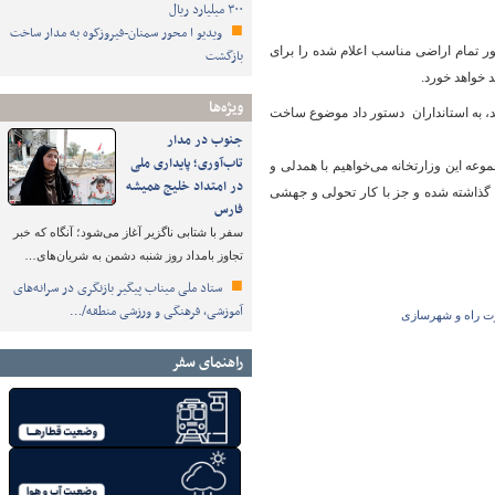
۳۰۰ میلیارد ریال
ویدیو ا محور سمنان-فیروزکوه به مدار ساخت
یور تمام اراضی مناسب اعلام شده را برای
بازگشت
 خواهد خورد.
ویژه‌ها
شد، به استانداران دستور داد موضوع ساخت
جنوب در مدار
تاب‌آوری؛ پایداری ملی
وعه این وزارتخانه می‌خواهیم با همدلی و
در امتداد خلیج همیشه
 گذاشته شده و جز با کار تحولی و جهشی
فارس
سفر با شتابی ناگزیر آغاز می‌شود؛ آنگاه که خبر
تجاوز بامداد روز شنبه دشمن به شریان‌های…
ستاد ملی میناب پیگیر بازنگری در سرانه‌های
آموزشی، فرهنگی و ورزشی منطقه/…
رت راه و شهرسازی
راهنمای سفر