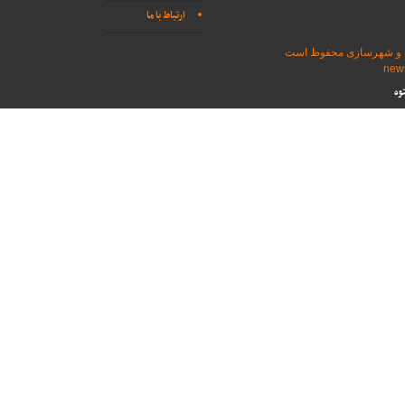
ارتباط با ما
اه و شهرسازی محفوظ است
وه