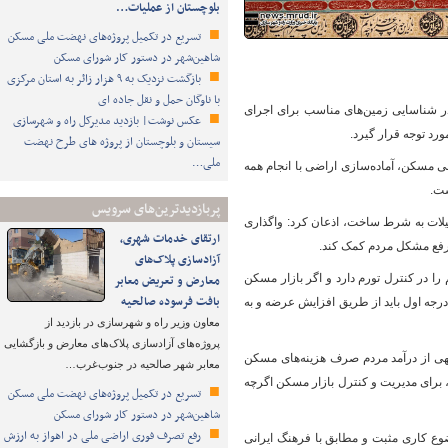
بلوچستان از عملیات…
تسریع در تکمیل پروژه‌های نهضت ملی مسکن
شاهین‌شهر در دستور کار شورای مسکن
بازگشت نزدیک به ۹ هزار زائر به استان مرکزی
با ناوگان حمل و نقل جاده ای
ر شناسایی زمین‌های مناسب برای اجرای
عکس نوشت| بازدید مدیرکل راه و شهرسازی
ورد توجه قرار گیرد.
سیستان و بلوچستان از پروژه های طرح نهضت
ملی…
مسکن،‌ آماده‌سازی اراضی با انجام همه
ست.
پربازدیدترین‌های سرویس
هیلات به شرط ساخت، اذعان کرد: واگذاری
ارتقای خدمات شهری،
 رفع مشکل مردم کمک کند.
آزادسازی پلاک‌های
 در کنترل تورم دارد و اگر بازار مسکن
معارض و تعریض معابر
بافت فرسوده صالحیه
 درجه اول باید از طریق افزایش عرضه و به
معاون وزیر راه و شهرسازی در بازدید از
پروژه‌های آزادسازی پلاک‌های معارض و بازگشایی
وجهی از درآمد مردم صرف هزینه‌های مسکن
معابر شهر صالحیه در جنوب‌غرب…
ت، برای مدیریت و کنترل بازار مسکن اگرچه
تسریع در تکمیل پروژه‌های نهضت ملی مسکن
شاهین‌شهر در دستور کار شورای مسکن
رفع تصرف فوری اراضی ملی در اهواز به ارزش
وع کاری مثبت و مطابق با فرهنگ ایرانی