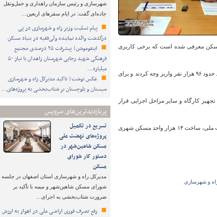
شهرسازی و رئیس سازمان راهداری و حمل‌ونقل
جاده‌ای گفت: در ایام سفرهای اربعین…
پیام تسلیت وزیر راه و شهرسازی در پی
درگذشت والده نماینده ولی‌فقیه در بنیاد مسکن
 تاکنون معادل ۲۴۰ هزار واحد زمین به بنیاد مسکن معرفی شده است که برخی کاربری
اینفوموشن| پیشرفت ۲۵ درصدی مجتمع
فرهنگی شهید رجایی شهرستان زاهدان با نیاز ۵۰
میلیارد…
سهرابی ادامه داد: حدود ۱۰۰ هزار نفر پذیرفته شده نهایی به بنیاد مسکن معرفی شده است که از این تعداد حدود ۹۶ هزار نفر واریز وجه کردند و برای
عکس نوشت| تاکید مدیرکل راه و شهرسازی
سیستان و بلوچستان بر شتاب‌بخشی به پروژه‌های…
در مرحله تجهیز کارگاه و سایر مراحل اجرایی قرار
پربازدیدترین‌های سرویس
تسریع در تکمیل
سهرابی توضیح داد: بنیاد مسکن انقلاب اسلامی در بخش شهری علاوه بر ساخت ۷۸ هزار واحد طرح نهضت ملی، ساخت ۱۴ هزار واحد مسکن شهری
پروژه‌های نهضت ملی
مسکن شاهین‌شهر در
دستور کار شورای
مسکن
مدیرکل راه و شهرسازی استان اصفهان در جلسه
راه و شهرسازی
شورای مسکن شاهین‌شهر و میمه با تأکید بر
ضرورت شتاب‌بخشی به اجرای…
رفع تصرف فوری اراضی ملی در اهواز به ارزش