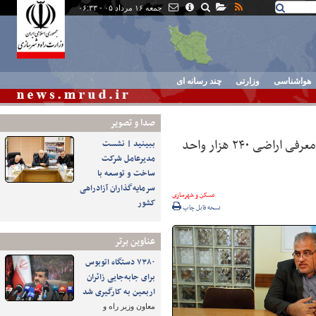
جمعه ۱۶ مرداد ۰۵ - ۰۶:۳۳
هواشناسی
وزارتی
چند رسانه ای
صدا و تصوير
۷۸ هزار واحد مسکن شهری نهضت ملی توسط بنیاد وارد مرحله ساخت شد/معرفی اراضی ۲۴۰ هزار واحد
ببینید | نشست
مدیرعامل شرکت
ساخت و توسعه با
سرمایه‌گذاران آزادراهی
مسکن و شهرسازی
کشور
نسخه قابل چاپ
عناوین برتر
۷۳۸۰ دستگاه اتوبوس
برای جابه‌جایی زائران
اربعین به‌ کارگیری شد
معاون وزیر راه و