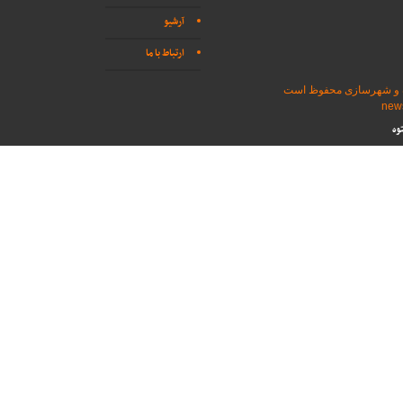
آرشیو
ارتباط با ما
اه و شهرسازی محفوظ است
وه