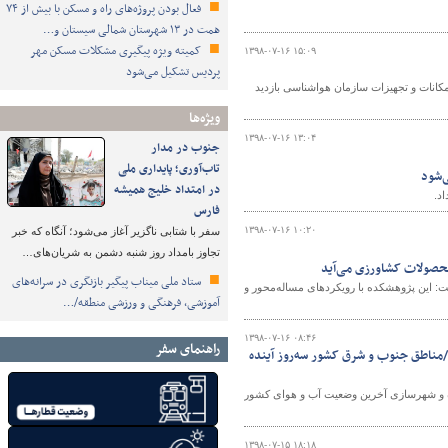
فعال بودن پروژه‌های راه و مسکن با بیش از ۷۴
همت در ۱۳ شهرستان شمالی سیستان و…
کمیته ویژه پیگیری مشکلات مسکن مهر
۱۳۹۸-۰۷-۱۶ ۱۵:۰۹
پردیس تشکیل می‌شود
کانات و تجهیزات سازمان هواشناسی بازدید
ویژه‌ها
۱۳۹۸-۰۷-۱۶ ۱۳:۰۴
جنوب در مدار
تاب‌آوری؛ پایداری ملی
‌شود
در امتداد خلیج همیشه
د.
فارس
۱۳۹۸-۰۷-۱۶ ۱۰:۲۰
سفر با شتابی ناگزیر آغاز می‌شود؛ آنگاه که خبر
تجاوز بامداد روز شنبه دشمن به شریان‌های…
حصولات کشاورزی می‌آید
ستاد ملی میناب پیگیر بازنگری در سرانه‌های
: این پژوهشکده با رویکردهای مساله‌محور و
آموزشی، فرهنگی و ورزشی منطقه/…
۱۳۹۸-۰۷-۱۶ ۰۸:۴۶
راهنمای سفر
 اینترنتی وزارت راه و شهرسازی از آخرین وضعیت آب و هوای ۱۶ مهر/مناطق جنوب و شرق کشور سه‌روز آینده
راه و شهرسازی آخرین وضعیت آب و هوای کشور
۱۳۹۸-۰۷-۱۵ ۱۸:۱۸