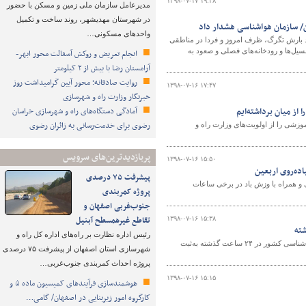
۱۳۹۸-۰۷-۱۷ ۱۹:۲۸
مدیرعامل سازمان ملی زمین و مسکن با حضور
در شهرستان مهدیشهر، روند ساخت و تکمیل
ن/ سازمان هواشناسی هشدار داد
واحدهای مسکونی…
د بارش تگرگ، ظرف امروز و فردا در مناطقی
مسیل‌ها و رودخانه‌های فصلی و صعود به
انجام تعریض و روکش آسفالت محور ابهر-
آرامستان رضا با بیش از ۲ کیلومتر
روایت صادقانه؛ محور آیین گرامیداشت روز
۱۳۹۸-۰۷-۱۶ ۱۷:۴۷
خبرنگار وزارت راه و شهرسازی
ز میان برداشته‌ایم
آمادگی دستگاه‌های راه و شهرسازی خراسان
رضوی برای خدمت‌رسانی به زائران رضوی
وزشی را از اولویت‌های وزارت راه و
پربازدیدترین‌های سرویس
۱۳۹۸-۰۷-۱۶ ۱۵:۵۰
ده‌روی اربعین
پیشرفت ۷۵ درصدی
و همراه با وزش باد در برخی ساعات
پروژه کمربندی
جنوب‌غربی اصفهان و
تقاطع غیرهمسطح آبنیل
۱۳۹۸-۰۷-۱۶ ۱۵:۳۸
رئیس اداره نظارت بر راه‌های اداره کل راه و
مهران در استان ایلام و بابارشانی در استان کردستان گرم‌ترین و خنک‌ترین ایستگاه‌های هواشناسی کشور در ۲۴ ساعت گذشته به‌ثبت
شهرسازی استان اصفهان از پیشرفت ۷۵ درصدی
پروژه احداث کمربندی جنوب‌غربی…
۱۳۹۸-۰۷-۱۶ ۱۵:۱۵
هوشمندسازی فرآیندهای کمیسیون ماده ۵ و
کارگروه امور زیربنایی در اصفهان/ گامی…