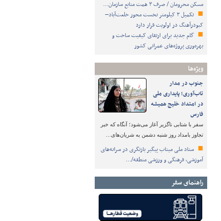
مسکن محرومان / صرف ۳ همت منابع سازمان…
تکمیل ۳ کیلومتر نخست محور خلعت‌آباد–
کبودرآهنگ در اولویت قرار دارد
گام جدید برای ارتقای کیفیت ساخت و
بهره‌وری پروژه‌های عمرانی کشور
ویژه‌ها
جنوب در مدار
تاب‌آوری؛ پایداری ملی
در امتداد خلیج همیشه
فارس
سفر با شتابی ناگزیر آغاز می‌شود؛ آنگاه که خبر
تجاوز بامداد روز شنبه دشمن به شریان‌های…
ستاد ملی میناب پیگیر بازنگری در سرانه‌های
آموزشی، فرهنگی و ورزشی منطقه/…
راهنمای سفر