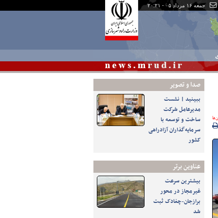
جمعه ۱۶ مرداد ۰۵ - ۲۰:۲۱
ی
صدا و تصوير
ببینید | نشست
مدیرعامل شرکت
‌ها
ساخت و توسعه با
سرمایه‌گذاران آزادراهی
کشور
عناوین برتر
بیشترین سرعت
غیرمجاز در محور
برازجان-چغادک ثبت
شد