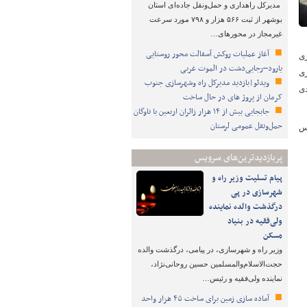
مدیرکل راهداری و حمل‌ونقل جاده‌ای استان
بوشهر از ثبت ۵۶۶ هزار و ۷۹۸ مورد سرعت
غیرمجاز در محورهای…
آغاز عملیات روکش آسفالت محور روستایی
زی
یارود–رجایی‌دشت در الموت غربی
رد تابلوی فسفری
ویدئو|بازدید مدیرکل راه وشهرسازی جنوب
بندی
کرمان از پروژ های در حال ساخت
جابجایی بیش از ۱۴ هزار زائران اربعین با ناوگان
حمل‌ونقل عمومی لرستان
یس
ت.
پربازدیدترین‌های سرویس
پیام تسلیت وزیر راه و
شهرسازی در پی
درگذشت والده نماینده
ولی‌فقیه در بنیاد
مسکن
وزیر راه و شهرسازی، در پیامی، درگذشت والده
حجت‌الاسلام‌والمسلمین حسین روحانی‌نژاد،
نماینده ولی‌فقیه و رئیس…
آماده سازی زمین برای ساخت ۴۵ هزار واحد