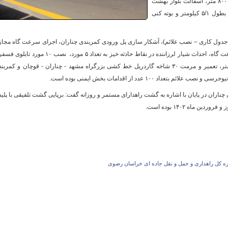
روستایی گلمکان – کاهو با مشارکت خیرین بطول ۸۰۰ متر، آسفالت بلوار بهشت
زینب به سمت بقمچ با مشارکت شهرداری چناران بطول ۵/۱ کیلومتر و بوته کنی
و
ی-جدول کاری – نصب علائم)، آشکار سازی پل ورودی کمربندی چناران، اجرای سرعت گاه مجا
در محور کمربندی چناران، رنگ آمیزی ۱۰ مورد سرعت گاه، احداث شیار لرزاننده در نقاط حادثه خیز به تعداد ۵ مورد، نصب ۱۰ مو
در نقاط حادثه خیز، پاکسازی حریم بطول ۴۰ کیلومتر، تعمیر و مرمت ۳۰ شاخه گاردریل خط کشی بزرگراه مشهد - چناران - قوچان و کمر
ناران در پایان با اشاره به گشت راهدارای مستمر و روزانه گفت: برپایی گشت تلفیقی با پل
راه ازد یگر فعالیت‌های مستمر این اداره در ایام نوروز و فروردین ماه ۱۴۰۲ بوده اس
ره کل راهداری و حمل و نقل جاده ای خراسان رضوی