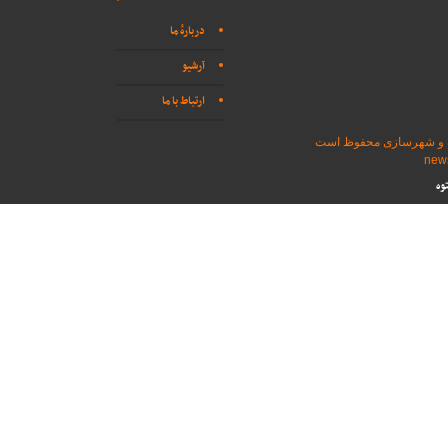
دربارهٔ ما
آرشیو
ارتباط با ما
اه و شهرسازی محفوظ است
وه