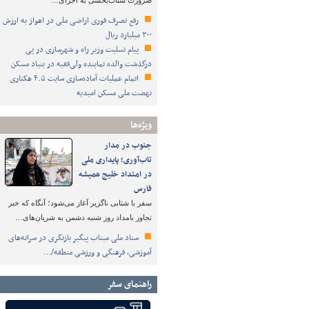
ضرورت شتاب‌بخشی به اجرای…
رفع تصرف فوری اراضی ملی در اهواز به ارزش
۳۰۰ میلیارد ریال
پیام تسلیت وزیر راه و شهرسازی در پی
درگذشت والده نماینده ولی‌فقیه در بنیاد مسکن
اتمام عملیات آماده‌سازی سایت ۴.۵ هکتاری
نهضت ملی مسکن امیدیه
ویژه‌ها
جنوب در مدار
تاب‌آوری؛ پایداری ملی
در امتداد خلیج همیشه
فارس
سفر با شتابی ناگزیر آغاز می‌شود؛ آنگاه که خبر
تجاوز بامداد روز شنبه دشمن به شریان‌های…
ستاد ملی میناب پیگیر بازنگری در سرانه‌های
آموزشی، فرهنگی و ورزشی منطقه/…
راهنمای سفر