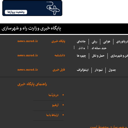
پایگاه خبری وزارت راه و شهرسازی
پایگاه خبری
news.mrud.ir
دریانوردی
هوایی
ریلی
جاده‌ای
چند رسانه ای
وزارتی
دانشنامه
news.mrud.ir
ن و شهرسازی
حمل و نقل
چهره ها
فایل خبری
news.mrud.ir
جدول
نمودار
اینفوگراف
راهنمای پایگاه خبری
دربارهٔ ما
آرشیو
ارتباط با ما
اه و شهرسازی محفوظ است