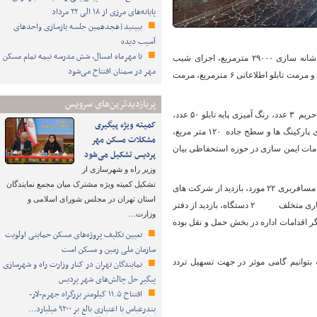
پایانه‌های مرزی از ۱۸ الی ۲۲ مرداد
ببینید|هجدهمین جلسه بازسازی واحدهای
آسیب دیده
تا مهرماه امسال، شش مدرسه نیمه تمام مسکن
وی ادامه داد: لکه گیری هندسی ۶۱۵ مترمربع، تناژ آسفالت سرد مصرفی ۷۱ تن، تسطیح ، تنظیم و شانه سازی ۲۹۰۰۰ مترمربع، اجرای شیب
مهر در سمنان افتتاح می‌شود
شیروانی ۲۰۰ متر، نصب علائم ۸۳ عدد، نصب چراغ چشمک زن ۲ عدد، رنگ آمیزی سرعتکاه ۹ عدد، نصب و مرمت تابلو اطلاعاتی ۶ مترمربع، مرمت
پربازدیدترین‌های سرویس
رییس اداره راهداری و حمل ونقل جاده ای شهرستان کاشمر افزود: نصب گاردریل ۳۴ متر، رفع تجاوز از حریم ۳ عدد، رنگ آمیزی پایه تابلو ۵۰ عدد،
کمیته ویژه پیگیری
بوته زنی با دست ۴۰۰ مترمربع، لاشه برداری ۳۲ عدد، شست و شوی تابلو ها ۳۸۰ عدد، تنظیف و پاکسازی پارکینگ ها و سطح جاده ۱۲۰ متر مربع،
مشکلات مسکن مهر
ربع و تعمیرات ماشین آلات به تعداد ۶ دستگاه از دیگر اقدامات ایمن سازی در حوزه استحفاظی بیان
پردیس تشکیل می‌شود
وزیر راه و شهرسازی از
تشکیل کمیته ویژه مشترک میان مجمع نمایندگان
علی اکبر یوسفیان با اشاره به بازدید و نظارت مستمر اکیپ های حمل و نقل افزود: بازدید از شرکت های مسافربری ۲۲ مورد، بازدید از شرکت های
استان تهران در مجلس شورای اسلامی و
کالا ۶ مورد، بازدید ناوگان اتوبوسی و باری بصورت مستمر، ناوگان مسافربری متخلف ۵ دستگاه، ناوگان باری متخلف ۲ دستگاه، بازدید از دفتر
وزارت…
ز طب کار ۱ مورد و بازدید از مجتمع خدمات رفاهی به تعداد ۴۰ مورد از دیگر اقدامات اداره در بخش حمل و نقل بوده
تعیین تکلیف پروژه‌های مسکن حمایتی اولویت
سازمان ملی زمین و مسکن است
توانیم گامی موثر در جهت تسهیل تردد
نمایندگان تهران در کنار وزارت راه و شهرسازی
پیگیر حل چالش‌های شهر پردیس
افتتاح ۱۱.۵ کیلومتر بزرگراه جهرم-لار-
بندرعباس با اعتباری بالغ بر ۹۲۰۰ میلیارد…