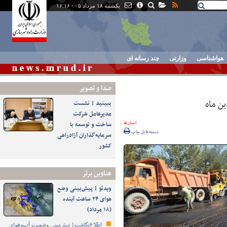
یکشنبه ۱۸ مرداد ۰۵ - ۱۶:۱۶
هواشناسی
وزارتی
چند رسانه ای
صدا و تصوير
ببینید | نشست
مدیرعامل شرکت
استان‌ها
ساخت و توسعه با
نسخه قابل چاپ
سرمایه‌گذاران آزادراهی
کشور
عناوین برتر
ویدئو | پیش‌بینی وضع
هوای ۲۴ ساعت آینده
(۱۸ مرداد)
اطلاع‌نگاشت| پیش‌بینی وضعیت آب‌وهوای