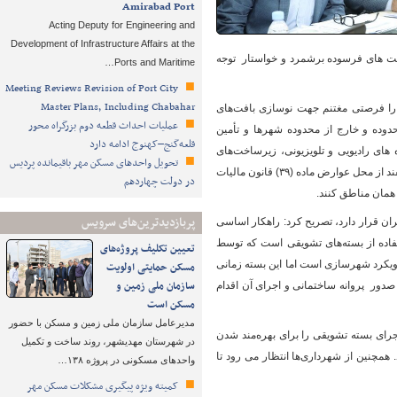
Amirabad Port
Acting Deputy for Engineering and
Development of Infrastructure Affairs at the
های لرزان را حلقه مفقوده بافت های فرسوده برشمرد و خواستار توجه
Ports and Maritime…
Meeting Reviews Revision of Port City
Master Plans, Including Chabahar
رفیت بند ب تبصره ۱۱ قانون بودجه سال جاری را فرصتی مغتنم جهت نوسازی بافت‌های
عملیات احداث قطعه دوم بزرگراه محور
دوده و خارج از محدوده شهرها و تأمین
قلعه‌گنج–کهنوج ادامه دارد
های رادیویی و تلویزیونی، زیرساخت‌های
تحویل واحدهای مسکن مهر باقیمانده پردیس
بهداشتی، زیرساخت تامین آب و برق و سایر تاسیسات شهری، شورای برنامه‌ریزی و توسعه استان‌ها مکلفند از محل عوارض ماده (۳۹) قانون مالیات
در دولت چهاردهم
مان مناطق کنند.
پربازدیدترین‌های سرویس
یران قرار دارد، تصریح کرد: راهکار اساسی
تفاده از بسته‌های تشویقی است که توسط
تعیین تکلیف پروژه‌های
دیده شده است. مهمترین بسته تشویقی برای اجرا، بسته تشویقی ۱۹ بندی با رویکرد شهرسازی است اما این بسته زمانی
مسکن حمایتی اولویت
سازمان ملی زمین و
 صدور پروانه ساختمانی و اجرای آن اقدام
مسکن است
مدیرعامل سازمان ملی زمین و مسکن با حضور
جرای بسته تشویقی را برای بهره‌مند شدن
در شهرستان مهدیشهر، روند ساخت و تکمیل
 همچنین از شهرداری‌ها انتظار می رود تا
واحدهای مسکونی در پروژه ۱۳۸…
کمیته ویژه پیگیری مشکلات مسکن مهر