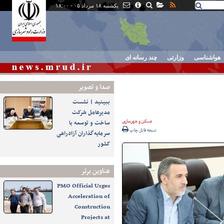
یکشنبه ۱۸ مرداد ۰۵ - ۱۸:۰۰
هواشناسی
وزارتی
چند رسانه ای
صدا و تصوير
ببینید | نشست
مدیرعامل شرکت
مسکن و شهرسازی
ساخت و توسعه با
نسخه قابل چاپ
سرمایه‌گذاران آزادراهی
کشور
عناوین برتر
PMO Official Urges
Acceleration of
Construction
Projects at