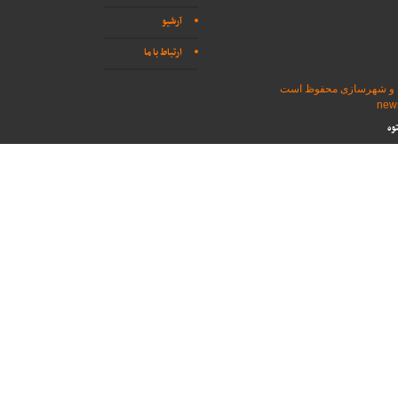
آرشیو
ارتباط با ما
اه و شهرسازی محفوظ است
وه