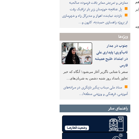
هم
معارض و تعریض معابر بافت فرسوده صالحیه
پل عنافچه خوزستان زیر بار ترافیک رفت
یر
بازدید نماینده اهواز و مدیرکل راه و شهرسازی
از پروژه راهسازی حمیدیه، کارون و…
چه
ویژه‌ها
جنوب در مدار
تاب‌آوری؛ پایداری ملی
در امتداد خلیج همیشه
فارس
سفر با شتابی ناگزیر آغاز می‌شود؛ آنگاه که خبر
تجاوز بامداد روز شنبه دشمن به شریان‌های…
ستاد ملی میناب پیگیر بازنگری در سرانه‌های
آموزشی، فرهنگی و ورزشی منطقه/…
راهنمای سفر