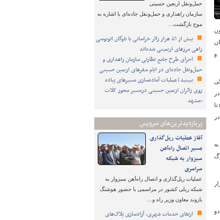
حمل‌ونقل اربعین حسینی
سازمان راهداری و حمل‌ونقل جاده‌ای با اشاره به
موج بازگشت…
ون
بیش از ۵۱ هزار زائر خراسانی با ناوگان اتوبوسی
ن
راهی مرزهای اربعینی شده‌اند
 و
اجرای طرح جامع نظارتی سازمان راهداری و
حمل‌ونقل جاده‌ای در ایام سفرهای اربعین حسینی
ببینید|عملیات آماده‌سازی مسیرهای پیاده
گی
روی زائران اربعین حسینی درمسیر محور کلات
در
-مشهد
اولویت نخست معرفی به سازمان امور مالیاتی قرار دارند و در اولویت بعد مالکان واحدهای خالی یکصد تا ۵۰ خانه خالی، اولویت سوم مالکان ۵۰ تا
ی در
پربازدیدترین‌های سرویس
آغاز عملیات ریل‌گذاری
به
مسیر اتصال راه‌آهن
رگ
سبزوار به شبکه
سراسری
عملیات ریل‌گذاری و اتصال راه‌آهن سبزوار به
ار
شبکه ریلی کشور در مراسمی با حضور هوشنگ
بازوند معاون وزیر راه و…
دو
ارتقای خدمات شهری، آزادسازی پلاک‌های