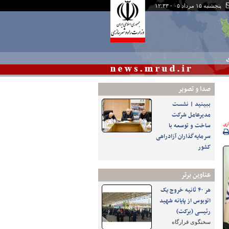
پنجشنبه ۱۵ مرداد ۰۵ - ۱۲:۳۳
ی
صدا و تصوير
ببینید | نشست
مدیرعامل شرکت
زی
ساخت و توسعه با
سرمایه‌گذاران آزادراهی
کشور
عناوین برتر
هر ۴۰ ثانیه خروج یک
اتوبوس از پایانه شهید
رئیسی (برکت)
سخنگوی قرارگاه