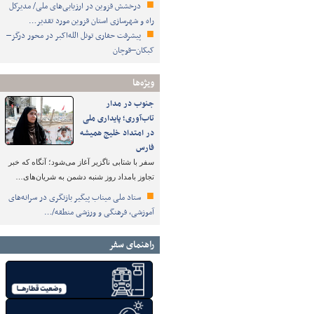
درخشش قزوین در ارزیابی‌های ملی/ مدیرکل
راه و شهرسازی استان قزوین مورد تقدیر…
پیشرفت حفاری تونل الله‌اکبر در محور درگز–
کبکان–قوچان
ویژه‌ها
جنوب در مدار
تاب‌آوری؛ پایداری ملی
در امتداد خلیج همیشه
فارس
سفر با شتابی ناگزیر آغاز می‌شود؛ آنگاه که خبر
تجاوز بامداد روز شنبه دشمن به شریان‌های…
ستاد ملی میناب پیگیر بازنگری در سرانه‌های
آموزشی، فرهنگی و ورزشی منطقه/…
راهنمای سفر