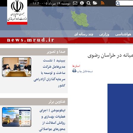
دوشنبه ۱۹ مرداد ۰۵ - ۱۶:۴۰
هواشناسی
وزارتی
چند رسانه ای
صدا و تصوير
یانه در خراسان رضوی
ببینید | نشست
استان‌ها
مدیرعامل شرکت
نسخه قابل چاپ
ساخت و توسعه با
سرمایه‌گذاران آزادراهی
کشور
عناوین برتر
اینفوموشن | اجرای
عملیات بهسازی و
روکش آسفالت از
محورهای مواصلاتی