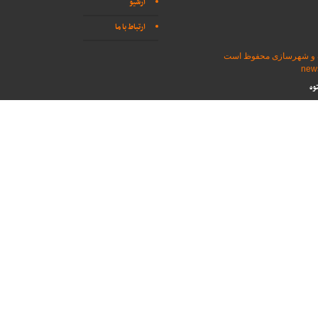
آرشیو
ارتباط با ما
اه و شهرسازی محفوظ است
وه