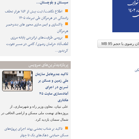
سیستان و بلوچستان…
اطلاع نگاشت/ ثبت بیش از ۱۵۶ هزار تخلف
رانندگی در هرمزگان طی تیرماه ۱۴۰۵
پاکسازی و ایمن سازی محور های بندرخمیر
هرمزگان
بررسی ظرفیت‌های ترانزیتی پایانه مرزی
لطف‌آباد خراسان رضوی/ گامی در مسیر تقویت
سان رضوی با حجم
95 MB
کریدور…
پربازدیدترین‌های سرویس
کن
تاکید مدیرعامل سازمان
ملی زمین و مسکن بر
تسریع در اجرای
آماده‌سازی سایت ۳۵
هکتاری
علی نبیان، معاون وزیر راه و شهرسازی، از
پروژه‌های نهضت ملی مسکن و اراضی الحاقی در
شمال سمنان بازدید کرد.
تاکید بر شتاب ‌بخشی روند اجرای پروژه‌های
مسکن حمایتی دهک‌های یک تا چهار