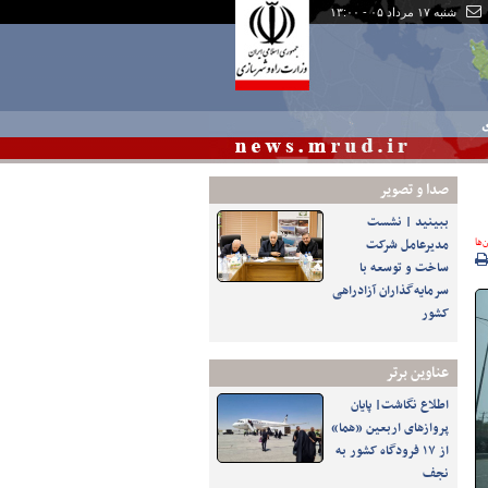
شنبه ۱۷ مرداد ۰۵ - ۱۳:۰۰
ی
صدا و تصوير
ببینید | نشست
‌ها
مدیرعامل شرکت
ساخت و توسعه با
سرمایه‌گذاران آزادراهی
کشور
عناوین برتر
اطلاع نگاشت| پایان
پروازهای اربعین «هما»
از ۱۷ فرودگاه کشور به
نجف