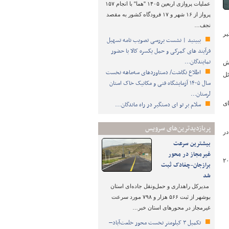
عملیات پروازی اربعین ۱۴۰۵ "هما" با انجام ۱۵۷
پرواز از ۱۶ شهر و ۱۷ فرودگاه کشور به مقصد
نجف…
یر
ببینید | نشست بررسی تصویب نامه تسهیل
فرآیند های گمرکی و حمل یکسره کالا با حضور
نمایندگان…
خش
اطلاع نگاشت/ دستاوردهای سه‌ماهه نخست
 وسائل
سال ۱۴۰۵ آزمایشگاه فنی و مکانیک خاک استان
لرستان…
ای
سلام بر تو ای دستگیر در راه ماندگان...
پربازدیدترین‌های سرویس
در
بیشترین سرعت
غیرمجاز در محور
ان نیشابور در پایان افزود: از اول اسفند سال گذشته تا پایان فروردین سال جاری بیش از ۲۰۰
برازجان-چغادک ثبت
شد
مدیرکل راهداری و حمل‌ونقل جاده‌ای استان
بوشهر از ثبت ۵۶۶ هزار و ۷۹۸ مورد سرعت
غیرمجاز در محورهای استان خبر…
تکمیل ۳ کیلومتر نخست محور خلعت‌آباد–