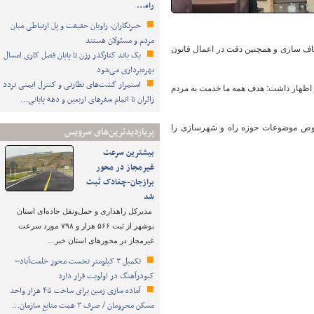
راه…
خبرنگاران، راویان حقیقت و پل ارتباطی میان
مردم و مسئولان هستند
شفاف سازی و همچنین دقت در اعمال قانون
یک باند کنارگذر رزن تا پایان فصل کاری امسال
بهره‌برداری می‌شود
استمرار گشت‌های نظارتی و کنترل ایمنی تردد
و اظهار داشت: هدف همه ما خدمت به مردم
زائران تا اتمام سفرهای اربعین و دهه پایانی…
 خصوص موضوعات حوزه راه و شهرسازی را
پربازدیدترین‌های سرویس
بیشترین سرعت
غیرمجاز در محور
برازجان-چغادک ثبت
شد
مدیرکل راهداری و حمل‌ونقل جاده‌ای استان
بوشهر از ثبت ۵۶۶ هزار و ۷۹۸ مورد سرعت
غیرمجاز در محورهای استان خبر…
تکمیل ۳ کیلومتر نخست محور خلعت‌آباد–
کبودرآهنگ در اولویت قرار دارد
آماده سازی زمین برای ساخت ۴۵ هزار واحد
مسکن محرومان / صرف ۳ همت منابع سازمان…