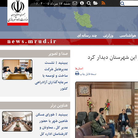
شنبه ۱۷ مرداد ۰۵ - ۰۶:۰۴
هواشناسی
وزارتی
چند رسانه ای
صدا و تصوير
 این شهرستان دیدار کرد
ببینید | نشست
استان‌ها
مدیرعامل شرکت
نسخه قابل چاپ
ساخت و توسعه با
سرمایه‌گذاران آزادراهی
کشور
عناوین برتر
ببینید | شورای مسکن
شاهین شهر با حضور
مدیر کل ، معاونان و
کارشناسان اداره کل