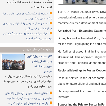
سنگین در محورهای چالوس، هراز و آزادراه
قزوین-کرج-تهران…
TEHRAN, March 26, 2025 (PMO News Por
بشنوید|ترافیک سنگین در محور چالوس، هراز
procedural reforms and synergy among
و آزادراه قزوین-کرج-تهران
هشدار به کوهنوردان؛ رگبار باران و رعدوبرق
maritime-oriented development and la
در ارتفاعات زاگرس و البرز
Amirabad Port: Expanding Capacity
اتمام عملیات آماده‌سازی سایت ۴.۵ هکتاری
نهضت ملی مسکن امیدیه
During his visit to Amirabad Port, Ra
million tons. Highlighting the port’s ra
پربازدیدترین‌های سرویس
He further stressed that in the yea
آغاز عملیات ریل‌گذاری
streamlined. This approach aligns wi
مسیر اتصال راه‌آهن
"Transit," and "Logistics Management.
سبزوار به شبکه
Regional Meetings to Foster Cooper
سراسری
عملیات ریل‌گذاری و اتصال راه‌آهن سبزوار به
Rasouli pointed to the of economic
شبکه ریلی کشور در مراسمی با حضور هوشنگ
plans for future bilateral and multilate
بازوند معاون وزیر راه و…
He emphasized the need to accelera
ارتقای خدمات شهری، آزادسازی پلاک‌های
investors.
معارض و تعریض معابر بافت فرسوده صالحیه
پل عنافچه خوزستان زیر بار ترافیک رفت
Supporting the Private Sector in F