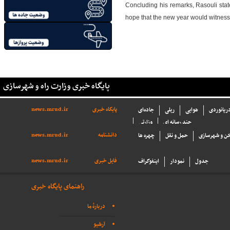
Concluding his remarks, Rasouli state
hope that the new year would witness re
پایگاه خبری وزارت راه و شهرسازی
پایگاه خبری
news.mrud.ir
دریانوردی
هوایی
ریلی
جاده‌ای
چند رسانه ای
وزارتی
دانشنامه
news.mrud.ir
ن و شهرسازی
حمل و نقل
چهره ها
فایل خبری
news.mrud.ir
جدول
نمودار
اینفوگراف
راهنمای پایگاه خبری
دربارهٔ ما
آرشیو