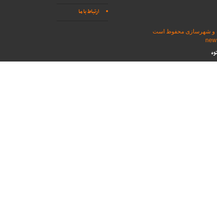
ارتباط با ما
اه و شهرسازی محفوظ است
وه