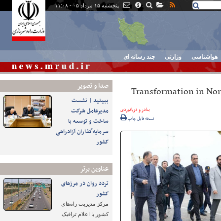
پنجشنبه ۱۵ مرداد ۰۵ - ۱۱:۰۸
هواشناسی
وزارتی
چند رسانه ای
صدا و تصوير
Transformation in Nor
ببینید | نشست
بنادر و دریانوردی
مدیرعامل شرکت
نسخه قابل چاپ
ساخت و توسعه با
سرمایه‌گذاران آزادراهی
کشور
عناوین برتر
تردد روان در مرزهای
کشور
مرکز مدیریت راه‌های
کشور با اعلام ترافیک