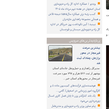
ویدیو | عملکرد اداره کل راه و شهرسازی
استان اصفهان در هفته دوم مرداد ماه ۱۴۰۵
کسب رتبه برتر عملکرد سال1404 نتیجه تلاش
عت
و همدلی مجموعه راهداری مازندران
ببینید| آیین نکوداشت روز خبرنگار در اداره
ری
کل راه و شهرسازی سیستان و بلوچستان
 و
پربازدیدترین‌های سرویس
بیشترین سرعت
غیرمجاز در محور
برازجان-چغادک ثبت
شد
مدیرکل راهداری و حمل‌ونقل جاده‌ای استان
بوشهر از ثبت ۵۶۶ هزار و ۷۹۸ مورد سرعت
غیرمجاز در محورهای استان خبر…
هوشمندسازی فرآیندهای کمیسیون ماده ۵ و
کارگروه امور زیربنایی در اصفهان/ گامی…
یک باند کنارگذر رزن تا پایان فصل کاری امسال
بهره‌برداری می‌شود
پیام معاون وزیر راه و شهرسازی و مدیرعامل