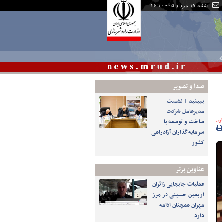
شنبه ۱۷ مرداد ۰۵ - ۱۶:۱۰
ی
صدا و تصوير
ببینید | نشست
مدیرعامل شرکت
زی
ساخت و توسعه با
سرمایه‌گذاران آزادراهی
کشور
عناوین برتر
عملیات جابجایی زائران
اربعین حسینی در مرز
مهران همچنان ادامه
دارد