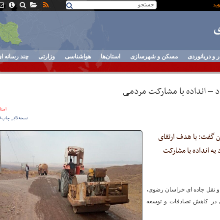
ر و دریانوردی
مسکن و شهرسازی
استان‌ها
هواشناسی
وزارتی
چند رسانه ا
اد – انداده با مشارکت مردمی
استان
نسخه قابل چاپ
ن گفت: با هدف ارتقای
 به انداده با مشارکت
و نقل جاده ای خراسان رضوی،
 در کاهش تصادفات و توسعه