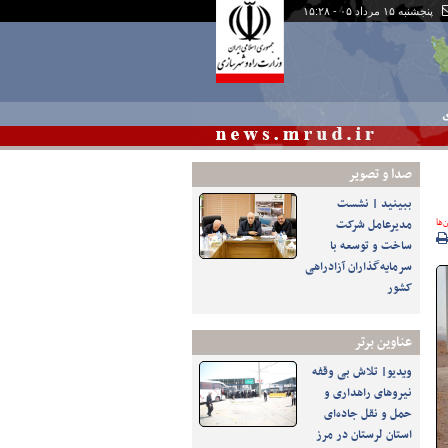
پنجشنبه ۱۵ مرداد ۰۵ - ۱۵:۲۸
ی
صدا و تصوير
ببینید | نشست
‌ها
مدیرعامل شرکت
ساخت و توسعه با
سرمایه‌گذاران آزادراهی
کشور
عناوین برتر
ویدیو| تلاش بی وقفه
نیروهای راهداری و
حمل و نقل جاده‌ای
استان لرستان در مرز