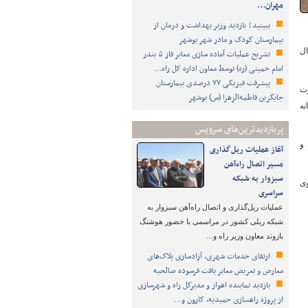
مهران…
ببینید| بازدید وزیر بهداشت و درمان از
بیمارستان کودک و مادر شهر بوشهر
ل ۲ کیلومتر در حال
تشریح عملیات آماده سازی معابر فاز ۵ بندر
امام خمینی (ره) توسط معاون اداره کل راه…
پیشرفت فیزیکی ۷۷ درصدی بیمارستان
رت
جایگزین فاطمه‌الزهرا (س) بوشهر
نه
پربازدیدترین‌های سرویس
 و
آغاز عملیات ریل‌گذاری
مسیر اتصال راه‌آهن
سبزوار به شبکه
ن رضوی
سراسری
عملیات ریل‌گذاری و اتصال راه‌آهن سبزوار به
شبکه ریلی کشور در مراسمی با حضور هوشنگ
بازوند معاون وزیر راه و…
ارتقای خدمات شهری، آزادسازی پلاک‌های
معارض و تعریض معابر بافت فرسوده صالحیه
بازدید نماینده اهواز و مدیرکل راه و شهرسازی
از پروژه راهسازی حمیدیه، کارون و…