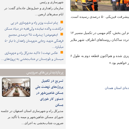
شهرسازی و رئیس
سازمان راهداری و حمل‌ونقل جاده‌ای گفت: در
ایام سفرهای اربعین…
پروژه از ماه گذشته آغاز شده و با استفاده از هفت دستگاه ماشین‌آلات سنگین و نیمه‌سنگین، اکنون به پیشرفت فیزیکی ۵۰ درصدی رسیده است.
پیام تسلیت وزیر راه و شهرسازی در پی
درگذشت والده نماینده ولی‌فقیه در بنیاد مسکن
وی با بیان اینکه هم‌اکنون عملیات ترانشه‌برداری در کیلومتر هفتم مسیر در حال انجام است، افزود:«با اتمام این بخش، گام مهمی در تکمیل مسیر ۱۲
اینفوموشن| پیشرفت ۲۵ درصدی مجتمع
 تردد ساکنان روستاهای اطراف شهر ملایر
فرهنگی شهید رجایی شهرستان زاهدان با نیاز ۵۰
میلیارد…
عکس نوشت| تاکید مدیرکل راه و شهرسازی
پرورشی خرم همچنین یادآور شد:«قطعه نخست این پروژه به طول ۶ کیلومتر پیش‌تر تعریض و آسفالت‌ریزی شده و هم‌اکنون قطعه دوم به طول ۶
سیستان و بلوچستان بر شتاب‌بخشی به پروژه‌های…
 خواهیم بود.»
پربازدیدترین‌های سرویس
تسریع در تکمیل
پروژه‌های نهضت ملی
ده‌ای استان همدان
مسکن شاهین‌شهر در
دستور کار شورای
مسکن
مدیرکل راه و شهرسازی استان اصفهان در جلسه
شورای مسکن شاهین‌شهر و میمه با تأکید بر
ضرورت شتاب‌بخشی به اجرای…