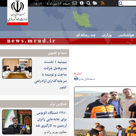
جمعه ۱۶ مرداد ۰۵ - ۰۵:۱۸
هواشناسی
وزارتی
چند رسانه ای
صدا و تصوير
ببینید | نشست
مدیرعامل شرکت
استان‌ها
ساخت و توسعه با
نسخه قابل چاپ
سرمایه‌گذاران آزادراهی
کشور
عناوین برتر
۷۳۸۰ دستگاه اتوبوس
برای جابه‌جایی زائران
اربعین به‌ کارگیری شد
معاون وزیر راه و