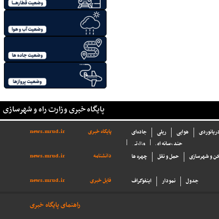
پایگاه خبری وزارت راه و شهرسازی
پایگاه خبری
news.mrud.ir
دریانوردی
هوایی
ریلی
جاده‌ای
چند رسانه ای
وزارتی
دانشنامه
news.mrud.ir
ن و شهرسازی
حمل و نقل
چهره ها
فایل خبری
news.mrud.ir
جدول
نمودار
اینفوگراف
راهنمای پایگاه خبری