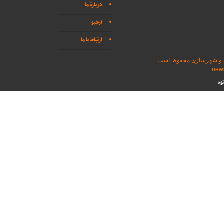
دربارهٔ ما
آرشیو
ارتباط با ما
اه و شهرسازی محفوظ است
وه