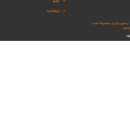
آرشیو
ارتباط با ما
اه و شهرسازی محفوظ است
وه