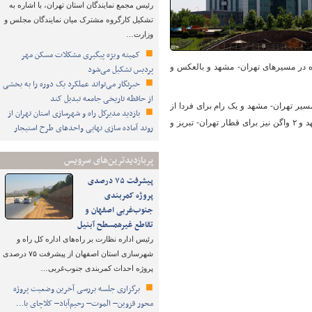
رئیس مجمع نمایندگان استان تهران، با اشاره به
تشکیل کارگروه مشترک میان نمایندگان مجلس و
وزارت…
کمیته ویژه پیگیری مشکلات مسکن مهر
ه در مسیرهای تهران- مشهد و بالعکس و
پردیس تشکیل می‌شود
خبرنگار می‌تواند عملکرد یک دوره را به بخشی
از حافظه تاریخی جامعه تبدیل کند
مسیر تهران- مشهد و یک رام برای فردا از
بازدید مدیرکل راه و شهرسازی استان تهران از
مشهد - تهران پیش بینی راه اندازی شد. علاوه بر آن ۵ واگن به ظرفیت قطارها در مسیر تهران ـ مشهد و ۲ واگن نیز برای قطار تهران- تبریز و
روند آماده سازی نهایی واحدهای طرح استیجار
پربازدیدترین‌های سرویس
پیشرفت ۷۵ درصدی
پروژه کمربندی
جنوب‌غربی اصفهان و
تقاطع غیرهمسطح آبنیل
رئیس اداره نظارت بر راه‌های اداره کل راه و
شهرسازی استان اصفهان از پیشرفت ۷۵ درصدی
پروژه احداث کمربندی جنوب‌غربی…
برگزاری جلسه بررسی آخرین وضعیت پروژه
محور قزوین– الموت– رحیم‌آباد– کلاچای با…