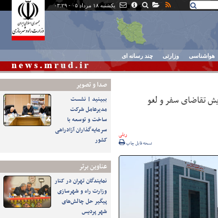
یکشنبه ۱۸ مرداد ۰۵ - ۰۳:۲۹
هواشناسی
وزارتی
چند رسانه ای
صدا و تصوير
ایش تقاضای سفر و لغو
ببینید | نشست
مدیرعامل شرکت
ساخت و توسعه با
سرمایه‌گذاران آزادراهی
ریلی
کشور
نسخه قابل چاپ
عناوین برتر
نمایندگان تهران در کنار
وزارت راه و شهرسازی
پیگیر حل چالش‌های
شهر پردیس