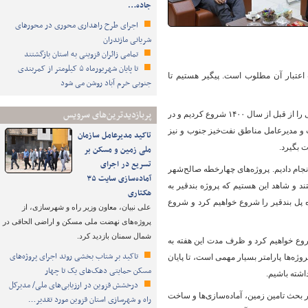
جاده…
اجرای طرح راهداری محوری در محورهای
شریانی مازندران
تمامی زائران قزوینی به استان بازگشتند
تا پایان شهریورماه ۵ کیلومتر از کمربندی
روژه داریم و وضعیت اعتبار آن مطلوب است. پیگیر هستیم تا
جنوبی خرم آباد روشن می شود
پربازدیدترین‌های سرویس
عمادی ادامه داد: قطعه چهارخطه صالح‌شهر به سمت گتوند نیازمند تکمیل است و در این زمینه پیگیری‌هایی را از قبل از سال ۱۴۰۰ شروع کردیم و در
 مدیرعامل مناطق نفت‌خیز جنوب و نیز
تاکید مدیرعامل سازمان
 بگیرد.
ملی زمین و مسکن بر
تسریع در اجرای
نجام دادیم. پروژه‌های چهارخطه صالح‌شهر
آماده‌سازی سایت ۳۵
ند و شاهد این هستیم که پروژه بندقیر به
هکتاری
ژه پل بندقیر را شروع خواهیم کرد و شروع
علی نبیان، معاون وزیر راه و شهرسازی، از
پروژه‌های نهضت ملی مسکن و اراضی الحاقی در
شمال سمنان بازدید کرد.
 شروع خواهیم کرد و ظرف مدت این هفته به
تاکید بر شتاب ‌بخشی روند اجرای پروژه‌های
وژه‌ها پارامتر بسیار مهمی است، تا پایان
مسکن حمایتی دهک‌های یک تا چهار
اشته باشیم.
درخشش قزوین در ارزیابی‌های ملی/ مدیرکل
بحث تامین زمین، آماده‌سازی‌ها و ساخت
راه و شهرسازی استان قزوین مورد تقدیر…