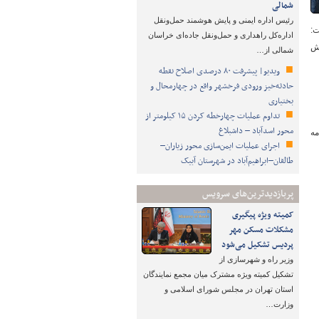
شمالی
رئیس اداره ایمنی و پایش هوشمند حمل‌ونقل
ت:
اداره‌کل راهداری و حمل‌ونقل جاده‌ای خراسان
هش
شمالی از…
ویدیو| پیشرفت ۸۰ درصدی اصلاح نقطه
حادثه‌خیز ورودی فرخشهر واقع در چهارمحال و
بختیاری
تداوم عملیات چهارخطه کردن ۱۵ کیلومتر از
محور اسدآباد – داشبلاغ
مه
اجرای عملیات ایمن‌سازی محور زیاران–
طالقان–ابراهیم‌آباد در شهرستان آبیک
پربازدیدترین‌های سرویس
کمیته ویژه پیگیری
مشکلات مسکن مهر
پردیس تشکیل می‌شود
وزیر راه و شهرسازی از
تشکیل کمیته ویژه مشترک میان مجمع نمایندگان
استان تهران در مجلس شورای اسلامی و
وزارت…