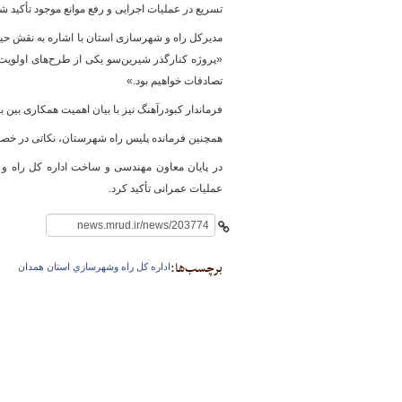
تسریع در عملیات اجرایی و رفع موانع موجود تأکید شد
مدیرکل راه و شهرسازی استان با اشاره به نقش حیا
«پروژه کنارگذر شیرین‌سو یکی از طرح‌های اولویت
پایگاه خبری وزارت راه 
تصادفات خواهیم بود.»
فرماندار کبودرآهنگ نیز با بیان اهمیت همکاری بین
همچنین فرمانده پلیس راه شهرستان، نکاتی در خصوص
در پایان معاون مهندسی و ساخت اداره کل راه و ش
عملیات عمرانی تأکید کرد.
برچسب‌ها:
اداره كل راه وشهرسازي استان همدان