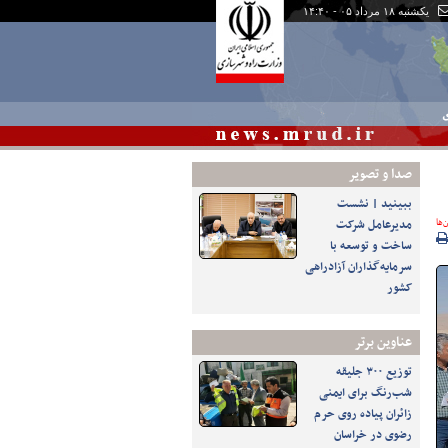
یکشنبه ۱۸ مرداد ۰۵ - ۱۴:۴۰
ی
صدا و تصوير
ببینید | نشست
‌ها
مدیرعامل شرکت
ساخت و توسعه با
سرمایه‌گذاران آزادراهی
کشور
عناوین برتر
توزیع ۳۰۰ جلیقه
شب‌رنگ برای ایمنی
زائران پیاده روی حرم
رضوی در خراسان