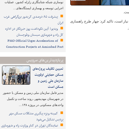
نوسازی شبکه شتابنگاری زلزله کشور، عملیات
اجرایی توسعه و بهسازی ایستگاه‌های…
پیشرفت ۸۵ درصدی کریدور بزرگراهی غرب
های راهسازی استان نیاز است، تاکید کرد: چهار طرح راهسازی
ایران
ویدیو| آیین نکوداشت روز خبرنگار در اداره
کل راه و شهرسازی سیستان وبلوچستان
PMO Official Urges Acceleration of
Construction Projects at Amirabad Port
پربازدیدترین‌های سرویس
تعیین تکلیف پروژه‌های
مسکن حمایتی اولویت
سازمان ملی زمین و
مسکن است
مدیرعامل سازمان ملی زمین و مسکن با حضور
در شهرستان مهدیشهر، روند ساخت و تکمیل
واحدهای مسکونی در پروژه ۱۳۸…
کمیته ویژه پیگیری مشکلات مسکن مهر
پردیس تشکیل می‌شود
نمایندگان تهران در کنار وزارت راه و شهرسازی