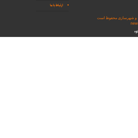
ارتباط با ما
اه و شهرسازی محفوظ است
وه