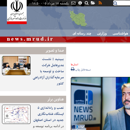
یکشنبه ۱۸ مرداد ۰۵ - ۱۸:۵۰
هواشناسی
وزارتی
چند رسانه ای
صدا و تصوير
ببینید | نشست
استان‌ها
مدیرعامل شرکت
نسخه قابل چاپ
ساخت و توسعه با
سرمایه‌گذاران آزادراهی
کشور
عناوین برتر
نصب و راه‌اندازی ۵
ایستگاه شتاب‌نگاری
جدید در استان اصفهان
در ادامه برنامه توسعه و