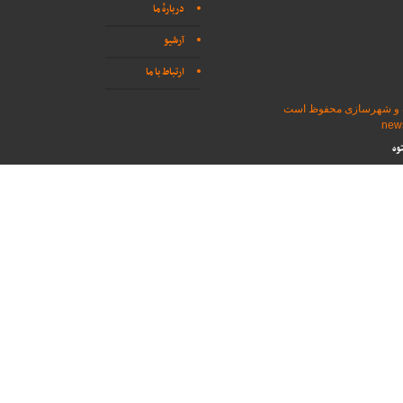
دربارهٔ ما
آرشیو
ارتباط با ما
اه و شهرسازی محفوظ است
وه