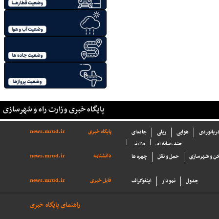
پایگاه خبری وزارت راه و شهرسازی
پایگاه خبری
news.mrud.ir
دریانوردی
هوایی
ریلی
جاده‌ای
چند رسانه ای
وزارتی
دانشنامه
news.mrud.ir
ن و شهرسازی
حمل و نقل
چهره ها
فایل خبری
news.mrud.ir
جدول
نمودار
اینفوگراف
راهنمای پایگاه خبری