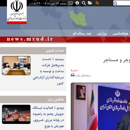
شنبه ۱۷ مرداد ۰۵ - ۰۸:۲۹
هواشناسی
وزارتی
چند رسانه ای
صدا و تصوير
وجر و مستاجر
ببینید | نشست
مدیرعامل شرکت
استان‌ها
ساخت و توسعه با
نسخه قابل چاپ
سرمایه‌گذاران آزادراهی
کشور
عناوین برتر
️ویدیو | فعالیت ایستگاه
«پویش چشم به راهیم»
در پایانه مرزی خسروی،
همزمان با موج