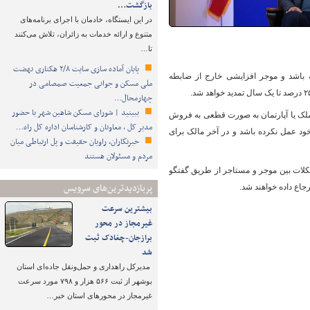
بازگشت…
️در این ایستگاه، خادمان با اجرای برنامه‌های
متنوع و ارائه خدمات به زائران، تلاش می‌کنند
تا…
پایان آماده‌ سازی سایت ۲/۸ هکتاری نهضت
ه باشد و موجر افزایشی خارج از ضابطه
ملی مسکن و جوانی جمعیت صمصامی در
چهارمحال…
ببینید | شورای مسکن شاهین شهر با حضور
 ملک یا آپارتمان به صورت قطعی به فروش
مدیر کل ، معاونان و کارشناسان اداره کل راه…
خود عمل نکرده باشد و در آخر مالک برای
خبرنگاران، راویان حقیقت و پل ارتباطی میان
مردم و مسئولان هستند
کلات بین موجر و مستاجر از طریق گفتگو
پربازدیدترین‌های سرویس
جاع داده خواهند شد.
بیشترین سرعت
غیرمجاز در محور
برازجان-چغادک ثبت
شد
مدیرکل راهداری و حمل‌ونقل جاده‌ای استان
بوشهر از ثبت ۵۶۶ هزار و ۷۹۸ مورد سرعت
غیرمجاز در محورهای استان خبر…