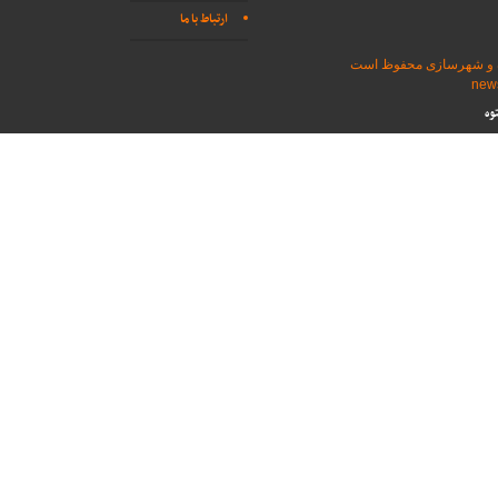
ارتباط با ما
اه و شهرسازی محفوظ است
وه