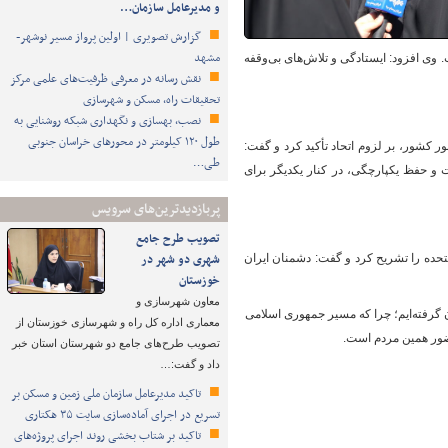
و مدیرعامل سازمان…
گزارش تصویری | اولین پرواز مسیر نوشهر-
مشهد
 وی افزود: ایستادگی و تلاش‌های بی‌وقفه
نقش رسانه در معرفی ظرفیت‌های علمی مرکز
تحقیقات راه، مسکن و شهرسازی
نصب، بهسازی و نگهداری شبکه روشنایی به
طول ۱۲۰ کیلومتر در محورهای خراسان جنوبی
ر کشور، بر لزوم اتحاد تأکید کرد و گفت:
طی…
ت و حفظ یکپارچگی، در کنار یکدیگر برای
پربازدیدترین‌های سرویس
تصویب طرح‌ جامع
شهری دو شهر در
متحده را تشریح کرد و گفت: دشمنان ایران
خوزستان
معاون شهرسازی و
ان گرفته‌ایم؛ چرا که مسیر جمهوری اسلامی
معماری اداره کل راه و شهرسازی خوزستان از
ضور همین مردم است.
تصویب طرح‌های جامع دو شهرستان استان خبر
داد و گفت:…
تاکید مدیرعامل سازمان ملی زمین و مسکن بر
تسریع در اجرای آماده‌سازی سایت ۳۵ هکتاری
تاکید بر شتاب ‌بخشی روند اجرای پروژه‌های