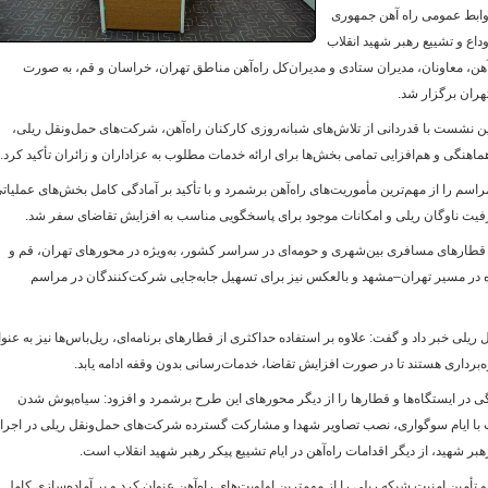
وابط عمومی راه آهن جمهوری
اع و تشییع رهبر شهید انقلاب
هن، معاونان، مدیران ستادی و مدیران‌کل راه‌آهن مناطق تهران، خراسان و قم، به صورت
و
هران برگزار شد.
ن نشست با قدردانی از تلاش‌های شبانه‌روزی کارکنان راه‌آهن، شرکت‌های حمل‌ونقل ریلی،
هنگی و هم‌افزایی تمامی بخش‌ها برای ارائه خدمات مطلوب به عزاداران و زائران تأکید کرد.
سم را از مهم‌ترین مأموریت‌های راه‌آهن برشمرد و با تأکید بر آمادگی کامل بخش‌های عملیات
رفیت ناوگان ریلی و امکانات موجود برای پاسخگویی مناسب به افزایش تقاضای سفر شد.
ت قطارهای مسافری بین‌شهری و حومه‌ای در سراسر کشور، به‌ویژه در محورهای تهران، قم و
اده در مسیر تهران–مشهد و بالعکس نیز برای تسهیل جابه‌جایی شرکت‌کنندگان در مراسم
یلی خبر داد و گفت: علاوه بر استفاده حداکثری از قطارهای برنامه‌ای، ریل‌باس‌ها نیز به عنو
برداری هستند تا در صورت افزایش تقاضا، خدمات‌رسانی بدون وقفه ادامه یابد.
نگی در ایستگاه‌ها و قطارها را از دیگر محورهای این طرح برشمرد و افزود: سیاه‌پوش شدن
ب با ایام سوگواری، نصب تصاویر شهدا و مشارکت گسترده شرکت‌های حمل‌ونقل ریلی در اجرا
بر شهید، از دیگر اقدامات راه‌آهن در ایام تشییع پیکر رهبر شهید انقلاب است.
ین امنیت شبکه ریلی را از مهم‌ترین اولویت‌های راه‌آهن عنوان کرد و بر آماده‌سازی کامل