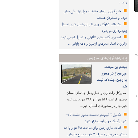
راه…
خبرنگاران، راویان حقیقت و پل ارتباطی میان
مردم و مسئولان هستند
یک باند کنارگذر رزن تا پایان فصل کاری امسال
بهره‌برداری می‌شود
استمرار گشت‌های نظارتی و کنترل ایمنی تردد
زائران تا اتمام سفرهای اربعین و دهه پایانی…
ی،
پربازدیدترین‌های سرویس
بیشترین سرعت
غیرمجاز در محور
برازجان-چغادک ثبت
شد
مدیرکل راهداری و حمل‌ونقل جاده‌ای استان
ان
بوشهر از ثبت ۵۶۶ هزار و ۷۹۸ مورد سرعت
غیرمجاز در محورهای استان خبر…
تکمیل ۳ کیلومتر نخست محور خلعت‌آباد–
ی
کبودرآهنگ در اولویت قرار دارد
آماده سازی زمین برای ساخت ۴۵ هزار واحد
مسکن محرومان / صرف ۳ همت منابع سازمان…