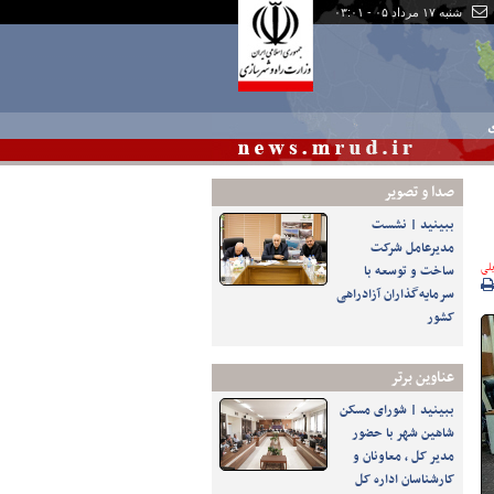
شنبه ۱۷ مرداد ۰۵ - ۰۳:۰۱
ی
صدا و تصوير
ببینید | نشست
مدیرعامل شرکت
لی
ساخت و توسعه با
سرمایه‌گذاران آزادراهی
کشور
عناوین برتر
ببینید | شورای مسکن
شاهین شهر با حضور
مدیر کل ، معاونان و
کارشناسان اداره کل