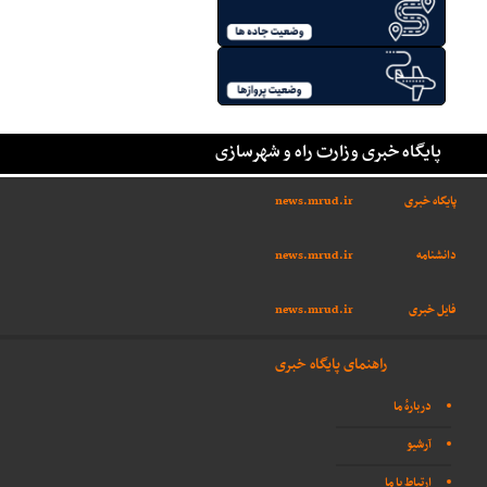
پایگاه خبری وزارت راه و شهرسازی
پایگاه خبری
news.mrud.ir
دانشنامه
news.mrud.ir
فایل خبری
news.mrud.ir
راهنمای پایگاه خبری
دربارهٔ ما
آرشیو
ارتباط با ما