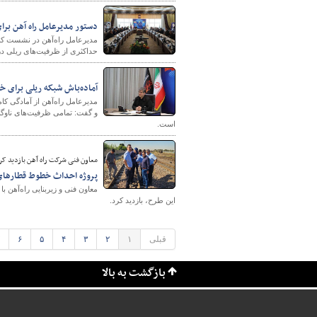
دستور مدیرعامل راه آهن برا
مدیرعامل راه‌آهن در نشست کمی
حداکثری از ظرفیت‌های ریلی در 
آماده‌باش شبکه ریلی برای خ
مدیرعامل راه‌آهن از آمادگی کا
و گفت: تمامی ظرفیت‌های ناوگا
است.
معاون فنی شرکت راه آهن بازدید کر
پروژه احداث خطوط قطارهای ح
معاون فنی و زیربنایی راه‌آهن
این طرح، بازدید کرد.
قبلی
۱
۲
۳
۴
۵
۶
بازگشت به بالا