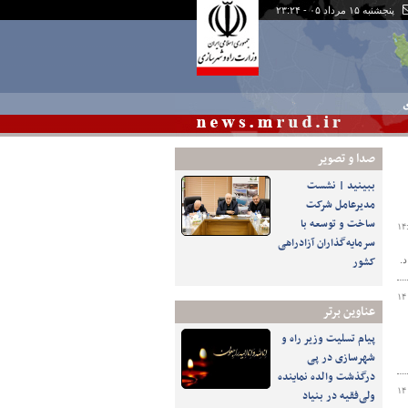
پنجشنبه ۱۵ مرداد ۰۵ - ۲۳:۲۴
ی
صدا و تصوير
ببینید | نشست
مدیرعامل شرکت
ساخت و توسعه با
سرمایه‌گذاران آزادراهی
کشور
.
۱۴
عناوین برتر
پیام تسلیت وزیر راه و
شهرسازی در پی
درگذشت والده نماینده
۱۴
ولی‌فقیه در بنیاد