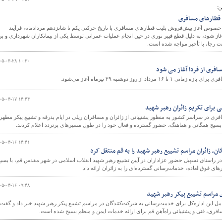
ن:
 قطارهای مسافری
ر خصوص آغاز پیش‌فروش بلیت قطارهای مسافری با تاریخ حرکتی یکم تا شانزدهم مردادماه، فرآیند
 از ساعت ۸:۳۰ صبح روز جاری آغاز شود، به دلیل قطع فیبر نوری در حین انجام عملیات عمرانی توسط یکی از پیمانکاران شهرداری و ب
یت رجا، با تأخیر مواجه شده است.
۰۵-۰۴-۲۸ ۱۰:۳۰
افری از فردا آغاز می شود
داد از روز دوشنبه ۲۹ تیرماه آغاز می‌شود.
۰۵-۰۴-۱۷ ۱۴:۴۴
 برای تکریم زائران رهبر شهید
ی در سراسر کشور به منظور پشتیبانی از زائران و مسافران ریلی در ایام بدرقه و تشییع پیکر مطهر
 بسیج همگانی و هماهنگ، حضور گسترده و فعال خود را در طول مسیرهای پرتردد اعلام کردند.
۰۵-۰۴-۱۶ ۱۴:۴۱
گان، زائران مراسم تشییع رهبر شهید را به قم منتقل کرد
در راستای تسهیل حضور عزاداران در آیین تشییع رهبر شهید انقلاب اسلامی در شهر مقدس قم، با بسی
ای فوق‌العاده، خدمات‌رسانی گسترده‌ای را به زائران ارائه داد.
۰۵-۰۴-۱۶ ۰۹:۴۸
ی مراسم تشییع پیکر رهبر شهید
امل این اداره‌کل برای خدمت‌رسانی به شرکت‌کنندگان در مراسم تشییع پیکر رهبر شهید خبر داد و گفت:
فری، فنی و پشتیبانی راه‌آهن قم برای ارائه خدمات ایمن و منظم بسیج شده است.