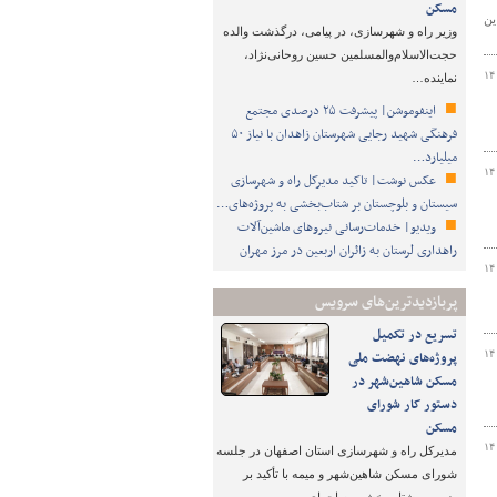
مسکن
ین
وزیر راه و شهرسازی، در پیامی، درگذشت والده
حجت‌الاسلام‌والمسلمین حسین روحانی‌نژاد،
۱۴
نماینده…
اینفوموشن| پیشرفت ۲۵ درصدی مجتمع
فرهنگی شهید رجایی شهرستان زاهدان با نیاز ۵۰
میلیارد…
۱۴
عکس نوشت| تاکید مدیرکل راه و شهرسازی
سیستان و بلوچستان بر شتاب‌بخشی به پروژه‌های…
ویدیو| خدمات‌رسانی نیروهای ماشین‌آلات
راهداری لرستان به زائران اربعین در مرز مهران
۱۴
پربازدیدترین‌های سرویس
تسریع در تکمیل
۱۴
پروژه‌های نهضت ملی
مسکن شاهین‌شهر در
دستور کار شورای
مسکن
۱۴
مدیرکل راه و شهرسازی استان اصفهان در جلسه
شورای مسکن شاهین‌شهر و میمه با تأکید بر