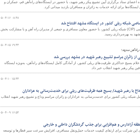
 اعضای ستاد برگزاری آیین تشییع پیکر رهبر شهید، با حضور در ایستگاه‌های راه‌آهن قم، جمکران و
ایستگاه‌ها برای ارائه خدمات به زائران و مسافران بازدید میدانی کرد.
۰۵-۰۴-۱۶ ۰۸:۴۸
اصی شبکه ریلی کشور در ایستگاه مشهد افتتاح شد
نخستین مرکز تشریفات اختصاصی (CIP) شبکه ریلی کشور، با حضور معاون مسافری و جمعی از مدیران راه آهن و با مشارکت بخش
د به بهره‌برداری رسید.
۰۵-۰۴-۱۵ ۱۹:۴۴
 راه‌آهن مشهد؛
نی از زائران مراسم تشییع رهبر شهید در مشهد بررسی شد
ام بسیج حداکثری ظرفیت‌های ریلی کشور، از آمادگی کامل ایستگاه‌های راه‌آهن، به‌ویژه ایستگاه
ین پیکر رهبر شهید انقلاب خبر داد.
۰۵-۰۴-۱۰ ۱۵:۴۴
وداع با رهبر شهید/ بسیج همه ظرفیت‌های ریلی برای خدمت‌رسانی به عزاداران
مل شبکه ریلی کشور برای خدمت‌رسانی به عزاداران و زائران مراسم وداع و تشییع رهبر شهید انقلاب
۰۵-۰۴-۰۹ ۱۶:۵۴
قه آزادارس و هم‌افزایی برای جذب گردشگران داخلی و خارجی
ریزی این شرکت برای ارتقای کیفیت خدمات حمل‌ونقل مسافری، افزایش سرعت سیر قطارها و توسعه