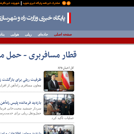
صفحه اصلی
جاده‌ای
ریلی
هوایی
بناد
قطار مسافربری - حمل مس
کل اخبار:273
ظرفیت ریلی برای بازگشت زا
معاون مسافری راه‌آهن از افزای
بازدید فرمانده پلیس راه‌آهن
سردار جمشید محبت‌خانی فرمانده
حمل‌ونقل ریلی برای خدمت‌رسانی
عملیات تأکید کرد.
بازدید معاون اطلاعات و امن