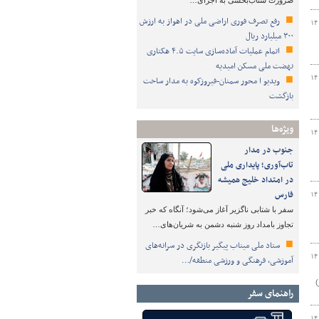
ضرورت شتاب‌بخشی به اجرای…
رفع تصرف فوری اراضی ملی در اهواز به ارزش
۱۴
۳۰۰ میلیارد ریال
اتمام عملیات آماده‌سازی سایت ۴.۵ هکتاری
نهضت ملی مسکن امیدیه
۱۴
ویدیو ا محور سمنان-فیروزکوه به مدار ساخت
بازگشت
ویژه‌ها
۱۴
جنوب در مدار
تاب‌آوری؛ پایداری ملی
در امتداد خلیج همیشه
فارس
۱۴
سفر با شتابی ناگزیر آغاز می‌شود؛ آنگاه که خبر
تجاوز بامداد روز شنبه دشمن به شریان‌های…
ستاد ملی میناب پیگیر بازنگری در سرانه‌های
۱۴
آموزشی، فرهنگی و ورزشی منطقه/…
ور)
راهنمای سفر
۱۴