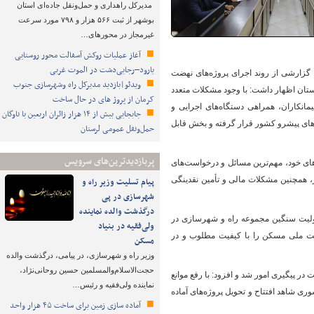
مدیرکل راهداری و حمل‌ونقل جاده‌ای استان
بوشهر از ثبت ۵۶۶ هزار و ۷۹۸ مورد سرعت
غیرمجاز در محورهای…
آغاز عملیات روکش آسفالت محور روستایی
یارود–رجایی‌دشت در الموت غربی
گزارشی از روند اجرای پروژه‌های نهضت
ویدئو|بازدید مدیرکل راه وشهرسازی جنوب
ستان اظهار داشت: با وجود مشکلات متعدد
کرمان از پروژ های در حال ساخت
مانکاران، همراهی دستگاه‌های اجرایی و
جابجایی بیش از ۱۴ هزار زائران اربعین با ناوگان
های پیشرو کشور قرار گرفته و بخش قابل
حمل‌ونقل عمومی لرستان
پربازدیدترین‌های سرویس
ای خود، مهم‌ترین مسائل و درخواست‌های
ز، همچنین مشکلات مالی و تأمین نقدینگی
پیام تسلیت وزیر راه و
شهرسازی در پی
درگذشت والده نماینده
ئولیت سنگین مجموعه راه و شهرسازی در
ولی‌فقیه در بنیاد
هضت ملی مسکن را با کیفیت مطلوب و در
مسکن
وزیر راه و شهرسازی، در پیامی، درگذشت والده
حجت‌الاسلام‌والمسلمین حسین روحانی‌نژاد،
ر پیگیری امور شد و افزود: با رفع موانع
نماینده ولی‌فقیه و رئیس…
ری شاهد افتتاح و تحویل پروژه‌های آماده
آماده سازی زمین برای ساخت ۴۵ هزار واحد