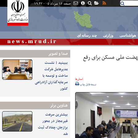
جمعه ۱۶ مرداد ۰۵ - ۱۹:۴۲
هواشناسی
وزارتی
چند رسانه ای
صدا و تصوير
 نهضت ملی مسکن برای رفع
ببینید | نشست
مدیرعامل شرکت
ساخت و توسعه با
استان‌ها
سرمایه‌گذاران آزادراهی
نسخه قابل چاپ
کشور
عناوین برتر
بیشترین سرعت
غیرمجاز در محور
برازجان-چغادک ثبت
شد