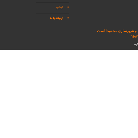
آرشیو
ارتباط با ما
اه و شهرسازی محفوظ است
وه