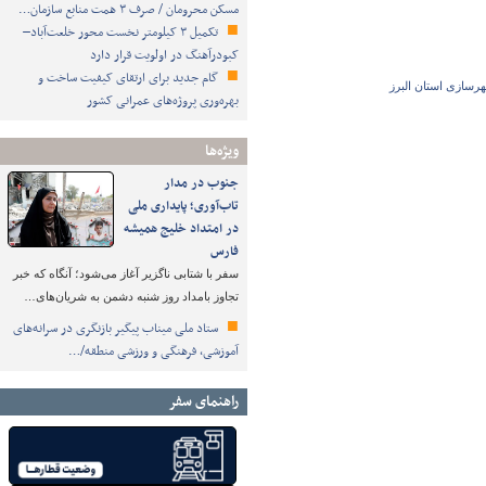
مسکن محرومان / صرف ۳ همت منابع سازمان…
تکمیل ۳ کیلومتر نخست محور خلعت‌آباد–
کبودرآهنگ در اولویت قرار دارد
گام جدید برای ارتقای کیفیت ساخت و
هرسازی استان البرز
بهره‌وری پروژه‌های عمرانی کشور
ویژه‌ها
جنوب در مدار
تاب‌آوری؛ پایداری ملی
در امتداد خلیج همیشه
فارس
سفر با شتابی ناگزیر آغاز می‌شود؛ آنگاه که خبر
تجاوز بامداد روز شنبه دشمن به شریان‌های…
ستاد ملی میناب پیگیر بازنگری در سرانه‌های
آموزشی، فرهنگی و ورزشی منطقه/…
راهنمای سفر