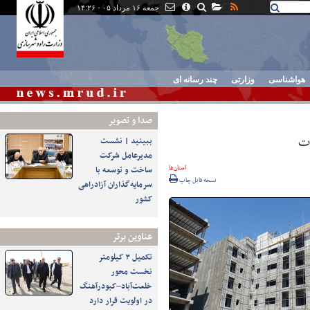
جمعه ۱۶ مرداد ۰۵ - ۱۴:۲۶
هواشناسی
وزارتی
چند رسانه ای
صدا و تصوير
ببینید | نشست
مدیرعامل شرکت
استان‌ها
ساخت و توسعه با
نسخه قابل چاپ
سرمایه‌گذاران آزادراهی
کشور
عناوین برتر
تکمیل ۳ کیلومتر
نخست محور
خلعت‌آباد–کبودرآهنگ
در اولویت قرار دارد