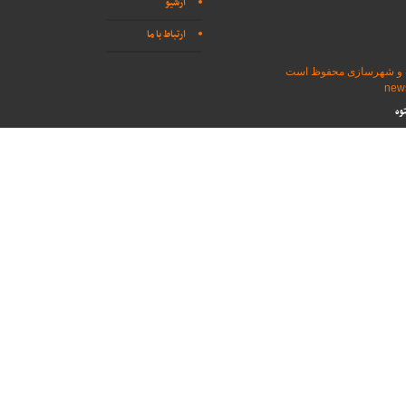
آرشیو
ارتباط با ما
اه و شهرسازی محفوظ است
وه