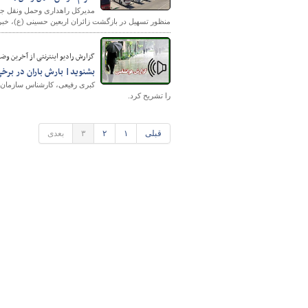
منظور تسهیل در بازگشت زائران اربعین حسینی (ع)، خبر 
پایگاه خبری وزارت راه 
گزارش رادیو اینترنتی از آخرین وضعی
بشنوید| بارش باران در برخ
کبری رفیعی، کارشناس سازمان ه
را تشریح کرد.
قبلی
۱
۲
۳
بعدی