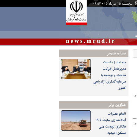
پنجشنبه ۱۵ مرداد ۰۵ - ۰۹:۵۴
ی
صدا و تصوير
ببینید | نشست
مدیرعامل شرکت
ساخت و توسعه با
سرمایه‌گذاران آزادراهی
کشور
۱۴
عناوین برتر
اتمام عملیات
آماده‌سازی سایت ۴.۵
۱۴
هکتاری نهضت ملی
مسکن امیدیه