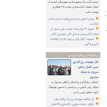
رئیس اداره راه و شهرسازی شهرستان امیدیه از
اتمام عملیات آماده‌سازی سایت ۴.۵ هکتاری
نهضت ملی…
۱۴
ویدیو ا محور سمنان-فیروزکوه به مدار ساخت
بازگشت
تحویل ۱۳ هزار واحد نهضت ملی مسکن در
زنجان/ تأمین زمین و منابع مالی مهم‌ترین چالش…
بشنوید| رگبار باران و وزش باد در ارتفاعات
البرز و زاگرس
پربازدیدترین‌های سرویس
آغاز عملیات ریل‌گذاری
مسیر اتصال راه‌آهن
سبزوار به شبکه
سراسری
عملیات ریل‌گذاری و اتصال راه‌آهن سبزوار به
شبکه ریلی کشور در مراسمی با حضور هوشنگ
بازوند معاون وزیر راه و…
پل عنافچه خوزستان زیر بار ترافیک رفت
ارتقای خدمات شهری، آزادسازی پلاک‌های