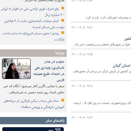
ضرورت شتاب‌بخشی به اجرای…
۱۴۰۰-۰۹-۰۵ ۱۱:۴۷
رفع تصرف فوری اراضی ملی در اهواز به ارزش
۳۰۰ میلیارد ریال
اتمام عملیات آماده‌سازی سایت ۴.۵ هکتاری
نهضت ملی مسکن امیدیه
۱۴۰۰-۰۹-۰۵ ۰۹:۴۶
ویدیو ا محور سمنان-فیروزکوه به مدار ساخت
کشور
بازگشت
هوا در شهرهای صنعتی و پرجمعیت خبر داد.
ویژه‌ها
۱۴۰۰-۰۹-۰۵ ۰۹:۴۵
جنوب در مدار
استان گیلان
تاب‌آوری؛ پایداری ملی
 کشور از بارش باران در برخی از محورهای
در امتداد خلیج همیشه
فارس
۱۴۰۰-۰۹-۰۵ ۰۹:۲۸
سفر با شتابی ناگزیر آغاز می‌شود؛ آنگاه که خبر
تجاوز بامداد روز شنبه دشمن به شریان‌های…
ستاد ملی میناب پیگیر بازنگری در سرانه‌های
در شبانه ‌روز گذشته ، براساس آخرين اطلاعات دريافتی از ۲۳۱۸ ترددشمار فعال در محورهای برون‌شهری، نسبت به روز قبل ۰.۵ درصد
آموزشی، فرهنگی و ورزشی منطقه/…
۱۴۰۰-۰۹-۰۵ ۰۹:۲۴
راهنمای سفر