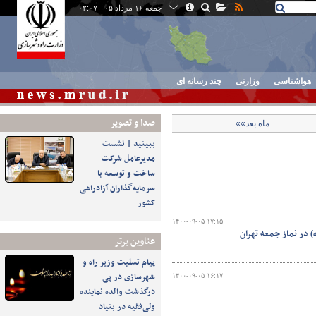
جمعه ۱۶ مرداد ۰۵ - ۰۲:۰۷
هواشناسی
وزارتی
چند رسانه ای
صدا و تصوير
ماه بعد»»
ببینید | نشست
مدیرعامل شرکت
ساخت و توسعه با
سرمایه‌گذاران آزادراهی
کشور
۱۴۰۰-۰۹-۰۵ ۱۷:۱۵
 در نماز جمعه تهران
عناوین برتر
پیام تسلیت وزیر راه و
شهرسازی در پی
۱۴۰۰-۰۹-۰۵ ۱۶:۱۷
درگذشت والده نماینده
ولی‌فقیه در بنیاد