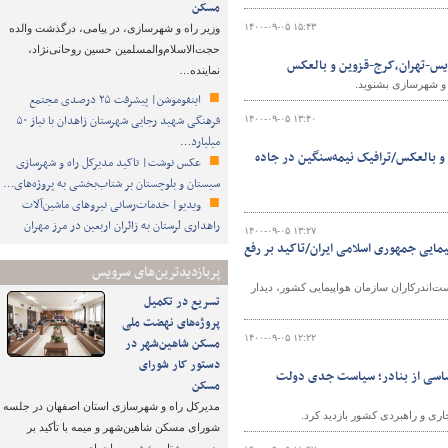
مسکن
۱۴۰۰-۰۹-۰۵ ۱۵:۴۳
وزیر راه و شهرسازی، در پیامی، درگذشت والده
حجت‌الاسلام‌والمسلمین حسین روحانی‌نژاد،
ردیس-تهران،کرج-قزوین و بالعکس
نماینده…
ه و شهرسازی بشنوید.
اینفوموشن| پیشرفت ۲۵ درصدی مجتمع
فرهنگی شهید رجایی شهرستان زاهدان با نیاز ۵۰
۱۴۰۰-۰۹-۰۵ ۱۳:۴۰
میلیارد…
و بالعکس/ترافیک نیمه‌سنگین در جاده
عکس نوشت| تاکید مدیرکل راه و شهرسازی
سیستان و بلوچستان بر شتاب‌بخشی به پروژه‌های…
ویدیو| خدمات‌رسانی نیروهای ماشین‌آلات
راهداری لرستان به زائران اربعین در مرز مهران
۱۴۰۰-۰۹-۰۵ ۱۳:۲۷
مایی جمهوری اسلامی ایران/تاکید بر رفع
پربازدیدترین‌های سرویس
‌اندرکاران سازمان هواپیمایی کشور، دیدار
تسریع در تکمیل
پروژه‌های نهضت ملی
۱۴۰۰-۰۹-۰۵ ۱۲:۲۲
مسکن شاهین‌شهر در
دستور کار شورای
ساسی از بنادر؛ سیاست‌ جدی دولت
مسکن
مدیرکل راه و شهرسازی استان اصفهان در جلسه
ری و راهبردی کشور بازدید کرد.
شورای مسکن شاهین‌شهر و میمه با تأکید بر