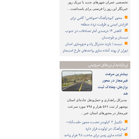
تخصصی عمران شهرهای جدید با تبریک روز
خبرنگار این روز را فرصتی برای پاسداشت…
محور کبودرآهنگ–سوباشی؛ گامی برای
افزایش ایمنی و ظرفیت تردد منطقه
کاهش ۱۴ درصدی آمار تصادفات در جنوب
سیستان و بلوچستان
ببینید| بازید مدیرکل راه و شهرسازی استان
تهران از روند آماده سازی واحدهای طرح استیجار
پربازدیدترین‌های سرویس
بیشترین سرعت
غیرمجاز در محور
برازجان-چغادک ثبت
شد
مدیرکل راهداری و حمل‌ونقل جاده‌ای استان
بوشهر از ثبت ۵۶۶ هزار و ۷۹۸ مورد سرعت
غیرمجاز در محورهای استان خبر…
تکمیل ۳ کیلومتر نخست محور خلعت‌آباد–
کبودرآهنگ در اولویت قرار دارد
آماده سازی زمین برای ساخت ۴۵ هزار واحد