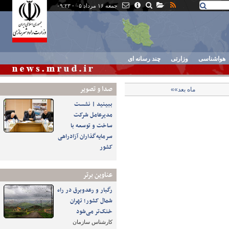
جمعه ۱۶ مرداد ۰۵ - ۰۹:۲۳
هواشناسی
وزارتی
چند رسانه ای
صدا و تصوير
ماه بعد»»
ببینید | نشست
مدیرعامل شرکت
ساخت و توسعه با
سرمایه‌گذاران آزادراهی
کشور
عناوین برتر
رگبار و رعدوبرق در راه
شمال کشور؛ تهران
خنک‌تر می‌شود
کارشناس سازمان