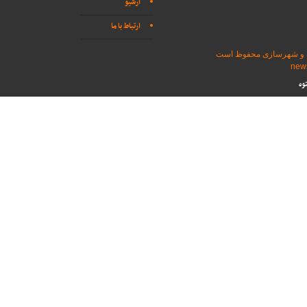
آرشیو
ارتباط با ما
اه و شهرسازی محفوظ است
وه