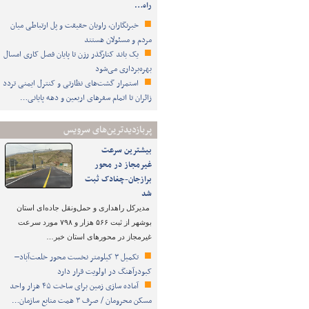
راه…
خبرنگاران، راویان حقیقت و پل ارتباطی میان
مردم و مسئولان هستند
یک باند کنارگذر رزن تا پایان فصل کاری امسال
بهره‌برداری می‌شود
استمرار گشت‌های نظارتی و کنترل ایمنی تردد
زائران تا اتمام سفرهای اربعین و دهه پایانی…
پربازدیدترین‌های سرویس
بیشترین سرعت
غیرمجاز در محور
برازجان-چغادک ثبت
شد
مدیرکل راهداری و حمل‌ونقل جاده‌ای استان
بوشهر از ثبت ۵۶۶ هزار و ۷۹۸ مورد سرعت
غیرمجاز در محورهای استان خبر…
تکمیل ۳ کیلومتر نخست محور خلعت‌آباد–
کبودرآهنگ در اولویت قرار دارد
آماده سازی زمین برای ساخت ۴۵ هزار واحد
مسکن محرومان / صرف ۳ همت منابع سازمان…