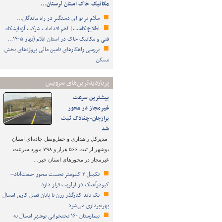
مکانیک خاک استان لرستان…
سلام بر تو ای دستگیر در راه ماندگان...
اطلاع‌نگاشت| اهم اقدامات شرکت آزمایشگاه
فنی و مکانیک خاک در استان ایلام (بهار ۱۴۰۵…
بررسی راهکارهای تامین مالی پروژه‌های بخش
مسکن
پربازدیدترین‌های سرویس
بیشترین سرعت
غیرمجاز در محور
برازجان-چغادک ثبت
شد
مدیرکل راهداری و حمل‌ونقل جاده‌ای استان
بوشهر از ثبت ۵۶۶ هزار و ۷۹۸ مورد سرعت
غیرمجاز در محورهای استان خبر…
تکمیل ۳ کیلومتر نخست محور خلعت‌آباد–
کبودرآهنگ در اولویت قرار دارد
یک باند کنارگذر رزن تا پایان فصل کاری امسال
بهره‌برداری می‌شود
بیمارستان ۱۶۰ تختخوابی بوشهر امسال به