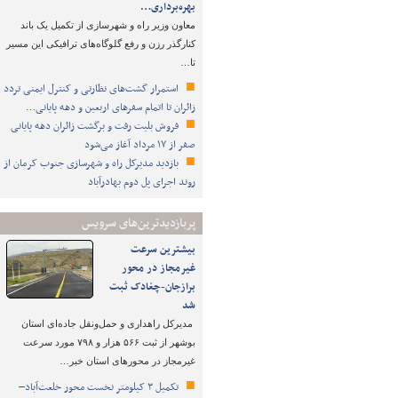
بهره‌برداری…
معاون وزیر راه و شهرسازی از تکمیل یک باند
کنارگذر رزن و رفع گلوگاه‌های ترافیکی این مسیر
تا…
استمرار گشت‌های نظارتی و کنترل ایمنی تردد
زائران تا اتمام سفرهای اربعین و دهه پایانی…
فروش بلیت رفت و برگشت زائران دهه پایانی
صفر از ۱۷ مرداد آغاز می‌شود
بازدید مدیرکل راه و شهرسازی جنوب کرمان از
روند اجرای پل دوم بهادرآباد
پربازدیدترین‌های سرویس
بیشترین سرعت
غیرمجاز در محور
برازجان-چغادک ثبت
شد
مدیرکل راهداری و حمل‌ونقل جاده‌ای استان
بوشهر از ثبت ۵۶۶ هزار و ۷۹۸ مورد سرعت
غیرمجاز در محورهای استان خبر…
تکمیل ۳ کیلومتر نخست محور خلعت‌آباد–