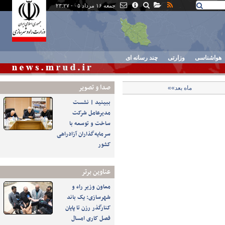
جمعه ۱۶ مرداد ۰۵ - ۲۳:۲۷
هواشناسی
وزارتی
چند رسانه ای
صدا و تصوير
ماه بعد»»
ببینید | نشست
مدیرعامل شرکت
ساخت و توسعه با
سرمایه‌گذاران آزادراهی
کشور
عناوین برتر
معاون وزیر راه و
شهرسازی: یک باند
کنارگذر رزن تا پایان
فصل کاری امسال