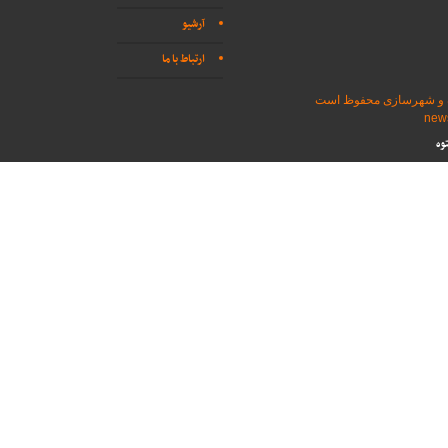
آرشیو
ارتباط با ما
اه و شهرسازی محفوظ است
وه