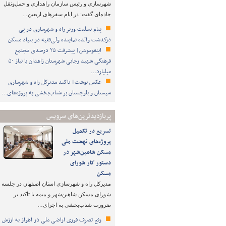
شهرسازی و رئیس سازمان راهداری و حمل‌ونقل
جاده‌ای گفت: در ایام سفرهای اربعین…
پیام تسلیت وزیر راه و شهرسازی در پی
درگذشت والده نماینده ولی‌فقیه در بنیاد مسکن
اینفوموشن| پیشرفت ۲۵ درصدی مجتمع
فرهنگی شهید رجایی شهرستان زاهدان با نیاز ۵۰
میلیارد…
عکس نوشت| تاکید مدیرکل راه و شهرسازی
سیستان و بلوچستان بر شتاب‌بخشی به پروژه‌های…
پربازدیدترین‌های سرویس
تسریع در تکمیل
پروژه‌های نهضت ملی
مسکن شاهین‌شهر در
دستور کار شورای
مسکن
مدیرکل راه و شهرسازی استان اصفهان در جلسه
شورای مسکن شاهین‌شهر و میمه با تأکید بر
ضرورت شتاب‌بخشی به اجرای…
رفع تصرف فوری اراضی ملی در اهواز به ارزش