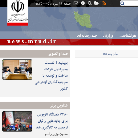
جمعه ۱۶ مرداد ۰۵ - ۰۵:۲۵
هواشناسی
وزارتی
چند رسانه ای
صدا و تصوير
ماه بعد»»
ببینید | نشست
مدیرعامل شرکت
ساخت و توسعه با
سرمایه‌گذاران آزادراهی
کشور
عناوین برتر
۷۳۸۰ دستگاه اتوبوس
برای جابه‌جایی زائران
اربعین به‌ کارگیری شد
معاون وزیر راه و