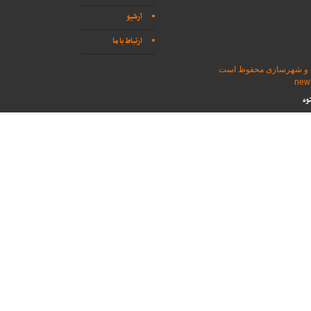
آرشیو
ارتباط با ما
اه و شهرسازی محفوظ است
وه