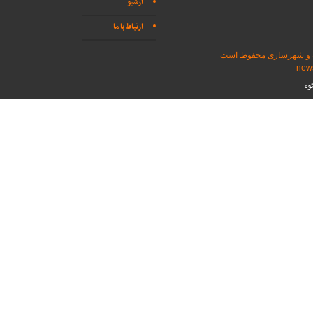
آرشیو
ارتباط با ما
اه و شهرسازی محفوظ است
وه