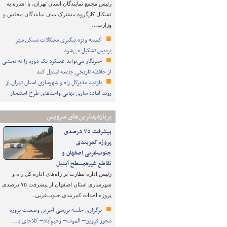
رئیس مجمع نمایندگان استان تهران، با اشاره به
تشکیل کارگروه مشترک میان نمایندگان مجلس و
وزارت…
کمیته ویژه پیگیری مشکلات مسکن مهر
پردیس تشکیل می‌شود
خبرنگار می‌تواند عملکرد یک دوره را به بخشی
از حافظه تاریخی جامعه تبدیل کند
بازدید مدیرکل راه و شهرسازی استان تهران از
روند آماده سازی نهایی واحدهای طرح استیجار
پربازدیدترین‌های سرویس
پیشرفت ۷۵ درصدی
پروژه کمربندی
جنوب‌غربی اصفهان و
تقاطع غیرهمسطح آبنیل
رئیس اداره نظارت بر راه‌های اداره کل راه و
شهرسازی استان اصفهان از پیشرفت ۷۵ درصدی
پروژه احداث کمربندی جنوب‌غربی…
برگزاری جلسه بررسی آخرین وضعیت پروژه
محور قزوین– الموت– رحیم‌آباد– کلاچای با…