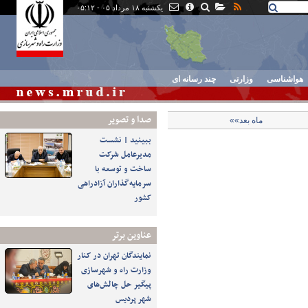
یکشنبه ۱۸ مرداد ۰۵ - ۰۵:۱۲
هواشناسی
وزارتی
چند رسانه ای
صدا و تصوير
ماه بعد»»
ببینید | نشست
مدیرعامل شرکت
ساخت و توسعه با
سرمایه‌گذاران آزادراهی
کشور
عناوین برتر
نمایندگان تهران در کنار
وزارت راه و شهرسازی
پیگیر حل چالش‌های
شهر پردیس