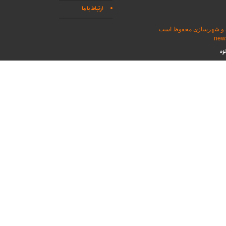
ارتباط با ما
اه و شهرسازی محفوظ است
وه