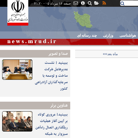
جمعه ۱۶ مرداد ۰۵ - ۲۱:۲۰
هواشناسی
وزارتی
چند رسانه ای
صدا و تصوير
ماه بعد»»
ببینید | نشست
مدیرعامل شرکت
ساخت و توسعه با
سرمایه‌گذاران آزادراهی
کشور
عناوین برتر
ببینید| مروری کوتاه
بر آیین آغاز عملیات
ریلگذاری اتصال راه‌آهن
سبزوار به شبکه