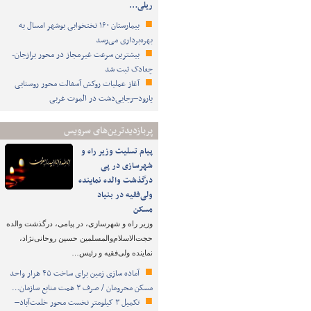
ریلی…
بیمارستان ۱۶۰ تختخوابی بوشهر امسال به
بهره‌برداری می‌رسد
بیشترین سرعت غیرمجاز در محور برازجان-
چغادک ثبت شد
آغاز عملیات روکش آسفالت محور روستایی
یارود–رجایی‌دشت در الموت غربی
پربازدیدترین‌های سرویس
پیام تسلیت وزیر راه و
شهرسازی در پی
درگذشت والده نماینده
ولی‌فقیه در بنیاد
مسکن
وزیر راه و شهرسازی، در پیامی، درگذشت والده
حجت‌الاسلام‌والمسلمین حسین روحانی‌نژاد،
نماینده ولی‌فقیه و رئیس…
آماده سازی زمین برای ساخت ۴۵ هزار واحد
مسکن محرومان / صرف ۳ همت منابع سازمان…
تکمیل ۳ کیلومتر نخست محور خلعت‌آباد–