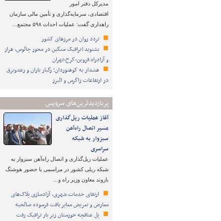
مدیرکل دفتر امور
اقتصادی، سرمایه‌گذاری و تأمین مالی سازمان
راهداری گفت: عملیات احداث ۵۹۸ مجتمع…
تردد روان در مرزهای کشور
بشنوید|ترافیک سنگین در محور چالوس، هراز
و آزادراه قزوین-کرج-تهران
هشدار به کوهنوردان؛ رگبار باران و رعدوبرق
در ارتفاعات زاگرس و البرز
پربازدیدترین‌های سرویس
آغاز عملیات ریل‌گذاری
مسیر اتصال راه‌آهن
سبزوار به شبکه
سراسری
عملیات ریل‌گذاری و اتصال راه‌آهن سبزوار به
شبکه ریلی کشور در مراسمی با حضور هوشنگ
بازوند معاون وزیر راه و…
ارتقای خدمات شهری، آزادسازی پلاک‌های
معارض و تعریض معابر بافت فرسوده صالحیه
پل عنافچه خوزستان زیر بار ترافیک رفت